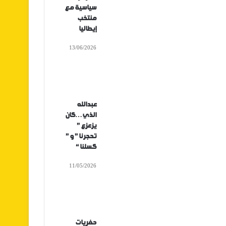
سياسية مع
منتخب
إيطاليا
13/06/2026
عبدالله
الذي…كان
يزعزع ”
تحجرنا ” و ”
كسلنا “
11/05/2026
حفريات