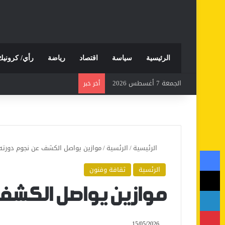
الرئيسية
سياسة
اقتصاد
رياضة
رأي/ كرونيك
الجمعة 7 أغسطس 2026
أخر خبر
الرئيسية
/
الرئسية
/
موازين يواصل الكشف عن نجوم دورته 
فيسبوك
الرئسية
ثقافة وفنون
‫X
لينكدإن
موازين يواصل الكشف 
بينتيريست
15/05/2026