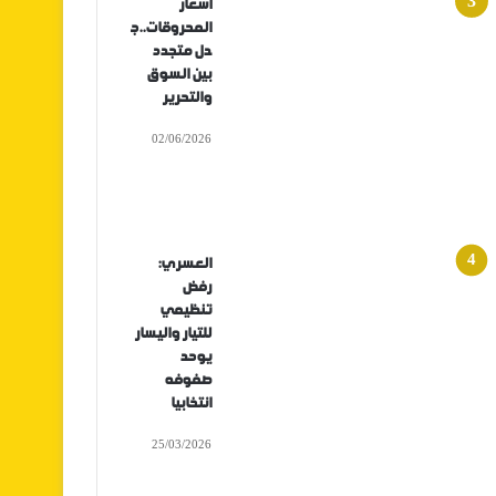
أسعار
المحروقات..ج
دل متجدد
بين السوق
والتحرير
02/06/2026
العسري:
رفض
تنظيمي
للتيار واليسار
يوحد
صفوفه
انتخابيا
25/03/2026