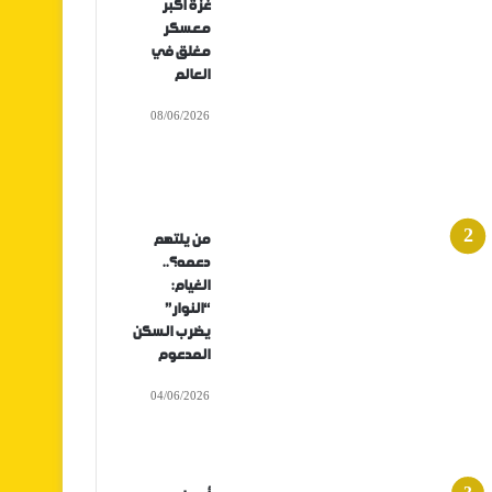
غزة أكبر
معسكر
مغلق في
العالم
08/06/2026
من يلتهم
دعمه؟..
الغيام:
“النوار”
يضرب السكن
المدعوم
04/06/2026