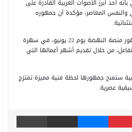
أنه أحد أبرز الأصوات العربية القادرة على
ي والنفس المعاصر، مؤكدة أن جمهوره
نائية.
أما الفنانة أسماء لمنور، فستلتقي جمهور منصة النهضة يوم 22 يونيو، في سهرة
تفاعل، من خلال تقديم أشهر أعمالها التي
ربية ستمنح جمهورها لحظة فنية مميزة تمتزج
يقية عصرية.
بينتيريست
ماسنجر
مشاركة عبر البريد
طباعة