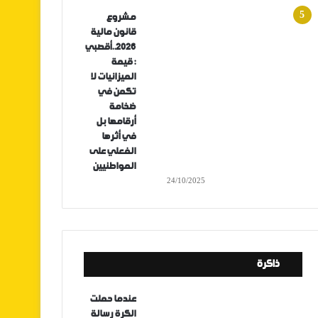
مشروع
قانون مالية
2026..أقصبي
: قيمة
الميزانيات لا
تكمن في
ضخامة
أرقامها بل
في أثرها
الفعلي على
المواطنيين
24/10/2025
ذاكرة
عندما حملت
الكرة رسالة