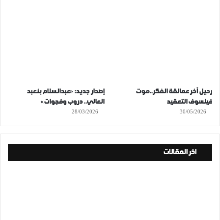
رحيل آخر عمالقة الفكر..موت
إصدار جديد: «عبدالسلام بنعبد
فيلسوف التعقيد
العالي.. دروب وفجوات»
28/03/2026
30/05/2026
اخر المقالات