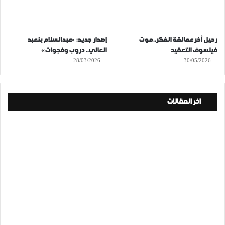
رحيل آخر عمالقة الفكر..موت
إصدار جديد: «عبدالسلام بنعبد
فيلسوف التعقيد
العالي.. دروب وفجوات»
28/03/2026
30/05/2026
اخر المقالات