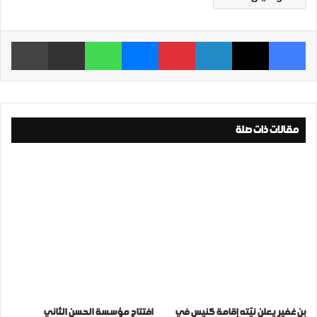
فيسبوك
‫X
لينكدإن
بينتيريست
ماسنجر
واتساب
مشاركة عبر البريد
طباعة
مقالات ذات صلة
بن غفير يعلن نيّته إقامة كنيس في
افتتاح مؤسسة الحسن الثاني