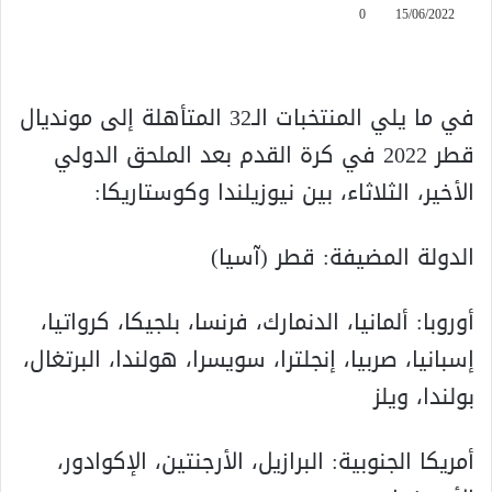
0
15/06/2022
في ما يلي المنتخبات الـ32 المتأهلة إلى مونديال
قطر 2022 في كرة القدم بعد الملحق الدولي
الأخير، الثلاثاء، بين نيوزيلندا وكوستاريكا:
الدولة المضيفة: قطر (آسيا)
أوروبا: ألمانيا، الدنمارك، فرنسا، بلجيكا، كرواتيا،
إسبانيا، صربيا، إنجلترا، سويسرا، هولندا، البرتغال،
بولندا، ويلز
أمريكا الجنوبية: البرازيل، الأرجنتين، الإكوادور،