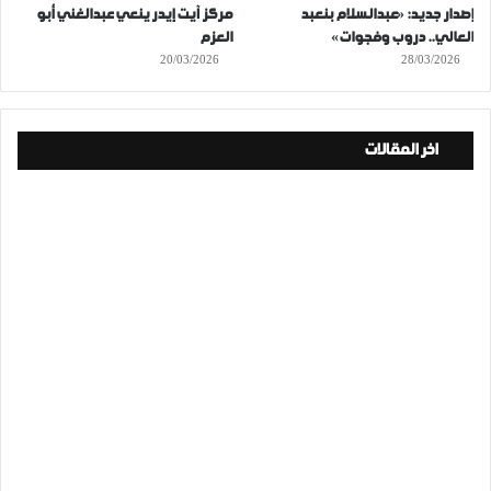
إصدار جديد: «عبدالسلام بنعبد
مركز آيت إيدر ينعي عبدالغني أبو
العالي.. دروب وفجوات»
العزم
20/03/2026
28/03/2026
اخر المقالات