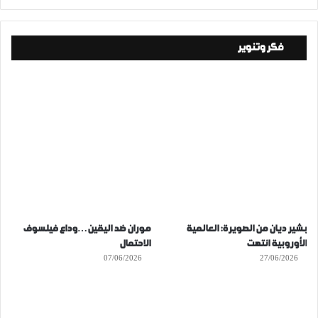
فكر وتنوير
بشير ديان من الصويرة: العالمية
موران ضد اليقين…وداع فيلسوف
الأوروبية انتهت
الاحتمال
07/06/2026
27/06/2026