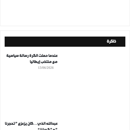
ذاكرة
عندما حملت الكرة رسالة سياسية
مع منتخب إيطاليا
13/06/2026
عبدالله الذي…كان يزعزع ” تحجرنا
” و ” كسلنا “