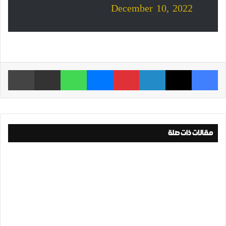
December 10, 2022
فيسبوك
‫X
لينكدإن
بينتيريست
ماسنجر
واتساب
مشاركة عبر البريد
طباعة
مقالات ذات صلة