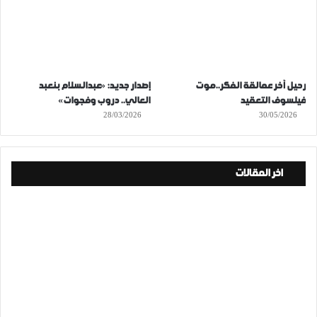
رحيل آخر عمالقة الفكر..موت
إصدار جديد: «عبدالسلام بنعبد
فيلسوف التعقيد
العالي.. دروب وفجوات»
28/03/2026
30/05/2026
اخر المقالات