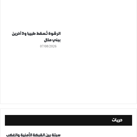
الرشوة تُسقط طبيبا و3 آخرين
ببني ملال
07/08/2026
حريات
سبتة بين القبضة الأمنية والغضب