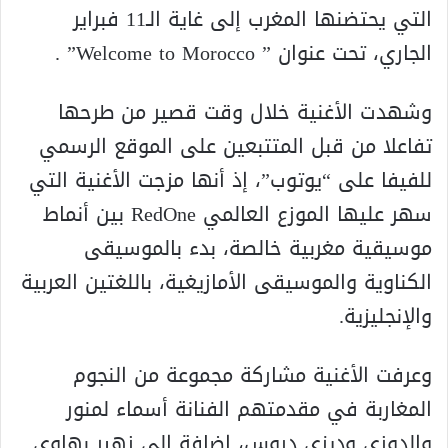
التي يحتضنها المغرب إلى غاية الـ11 فبراير
الجاري، تحت عنوان ” Welcome to Morocco” .
وشهدت الأغنية خلال وقت قصير من طرحها
تفاعلا من قبل المتتبعين على الموقع الرسمي
للفيفا على “يوتوب”، إذ أنها مزجت الأغنية التي
سهر عليها الموزع العالمي RedOne بين أنماط
موسيقية مغربية خالصة، بدء بالموسيقى
الكناوية والموسيقى الأمازيغية، باللغتين العربية
والإنجليزية.
وعرفت الأغنية مشاركة مجموعة من النجوم
المغاربة في مقدمتهم الفنانة أسماء لمنور
والدوزي وديزي دروس، إضافة إلى زهير بهاوي