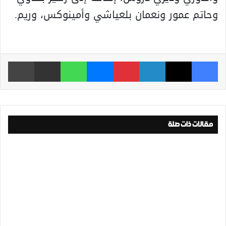
وحاتم عمور ونعمان بلعياشي وأمينوكس، وريم.
فيسبوك
‫X
لينكدإن
بينتيريست
ماسنجر
واتساب
مشاركة عبر البريد
طباعة
مقالات ذات صلة