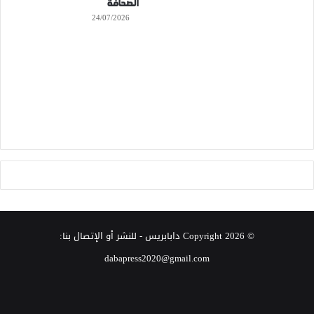
الصحافة
24/07/2026
© Copyright 2026
دابابريس
- للنشر أو الإتصال بنا:
dabapress2020@gmail.com
‫X
فيسبوك
انستقرام