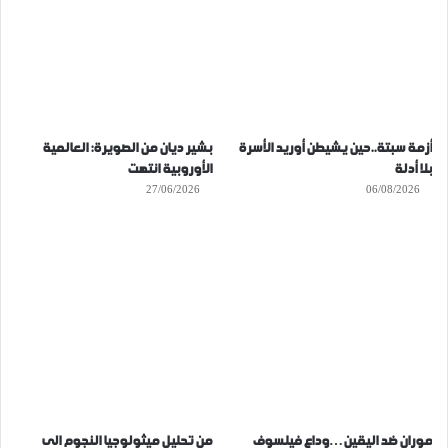
أزمة سبتة..حين يشيطن أوريد الأسرة
بشير ديان من الصويرة: العالمية
بلا أدلة
الأوروبية انتهت
27/06/2026
06/08/2026
موران ضد اليقين…وداع فيلسوف
من تحليل ميثولوجيا النجوم الى