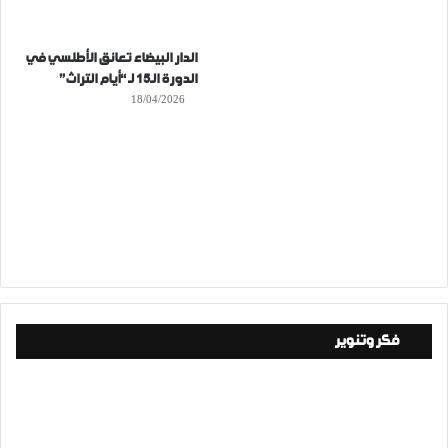
الدار البيضاء تعانق الأطلسي في
الدورة الـ15 لـ “أيام التراث”
18/04/2026
فكر وتنوير