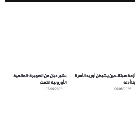
أزمة سبتة..حين يشيطن أوريد الأسرة
بشير ديان من الصويرة: العالمية
بلا أدلة
الأوروبية انتهت
27/06/2026
06/08/2026