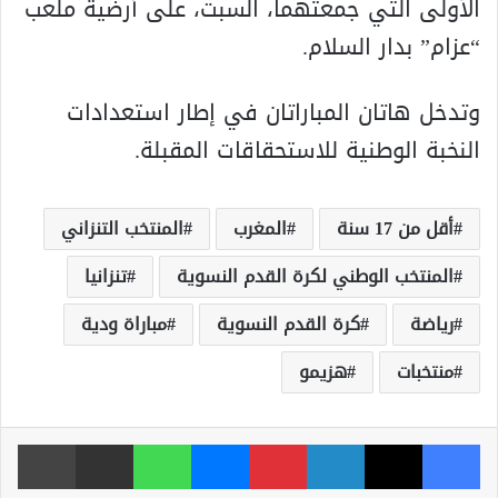
الأولى التي جمعتهما، السبت، على أرضية ملعب
“عزام” بدار السلام.
وتدخل هاتان المباراتان في إطار استعدادات
النخبة الوطنية للاستحقاقات المقبلة.
أقل من 17 سنة
المغرب
المنتخب التنزاني
المنتخب الوطني لكرة القدم النسوية
تنزانيا
رياضة
كرة القدم النسوية
مباراة ودية
منتخبات
هزيمو
فيسبوك
‫X
لينكدإن
بينتيريست
ماسنجر
واتساب
مشاركة عبر البريد
طباعة