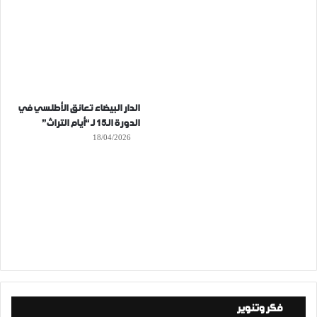
الدار البيضاء تعانق الأطلسي في
الدورة الـ15 لـ “أيام التراث”
18/04/2026
فكر وتنوير