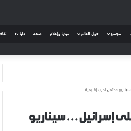
مجتمع
حول العالم
ميديا وإعلام
صحة
دابا tv
ثقاف
يناريو محتمل لحرب إقليمية
على إسرائيل… سيناريو