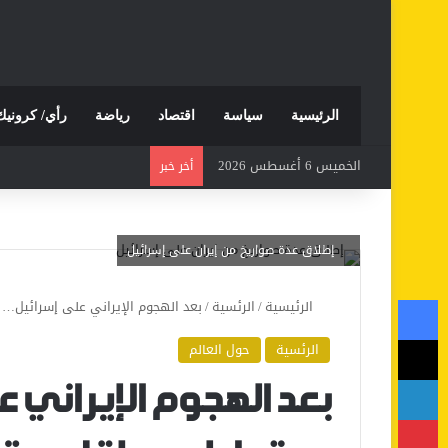
الرئيسية
سياسة
اقتصاد
رياضة
رأي/ كرونيك
الخميس 6 أغسطس 2026
أخر خبر
إطلاق عدة صواريخ من إيران على إسرائيل
فيسبوك
الرئيسية
/
الرئسية
/
بعد الهجوم الإيراني على إسرائيل… س
‫X
الرئسية
حول العالم
لينكدإن
بعد الهجوم الإيراني 
بينتيريست