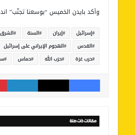
وأكد بايدن الخميس “بوسعنا تجنّب” ان
إسرائيل
إيران
السنة
الشرق 
القدس
الهجوم الإيراني على إسرائيل
حرب غزة
حزب الله
حماس
سي
فيسبوك
‫X
لينكدإن
مقالات ذات صلة