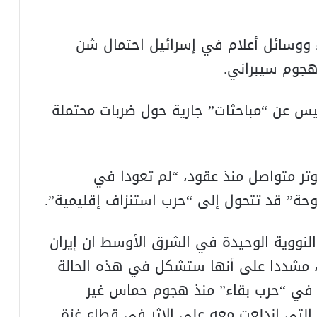
اء ووسائل أعلام في إسرائيل احتمال شن
هجوم سيبراني.
يس عن “مباحثات” جارية حول ضربات محتملة
توتر متواصل منذ عقود، “لم تعودا في
حة” قد تتحول إلى “حرب استنزاف إقليمية”.
ة النووية الوحيدة في الشرق الأوسط ان إيران
، مشددا على أنها ستشكل في هذه الحالة
طة في “حرب بقاء” منذ هجوم حماس غير
التي اندلعت معه على الإثر في قطاع غزة.