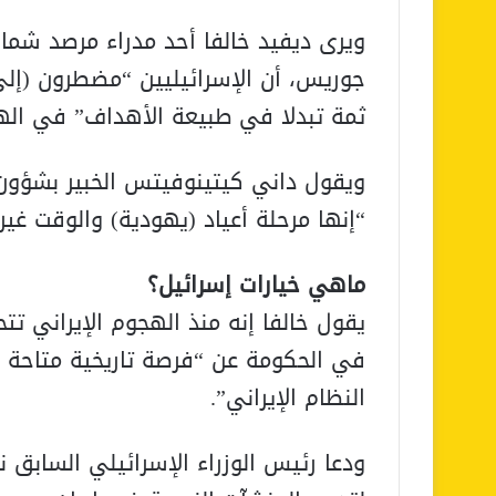
ويرى ديفيد خالفا أحد مدراء مرصد شم
جوريس، أن الإسرائيليين “مضطرون (إلى
ثمة تبدلا في طبيعة الأهداف” في الهج
ويقول داني كيتينوفيتس الخبير بشؤون 
“إنها مرحلة أعياد (يهودية) والوقت غير
ماهي خيارات إسرائيل؟
يقول خالفا إنه منذ الهجوم الإيراني 
في الحكومة عن “فرصة تاريخية متاحة أ
النظام الإيراني”.
ودعا رئيس الوزراء الإسرائيلي السابق ن