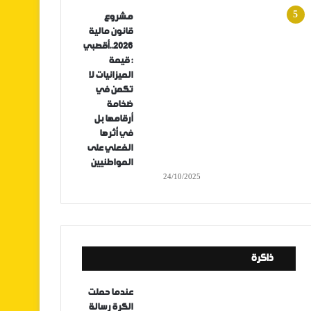
مشروع
قانون مالية
2026..أقصبي
: قيمة
الميزانيات لا
تكمن في
ضخامة
أرقامها بل
في أثرها
الفعلي على
المواطنيين
24/10/2025
ذاكرة
عندما حملت
الكرة رسالة