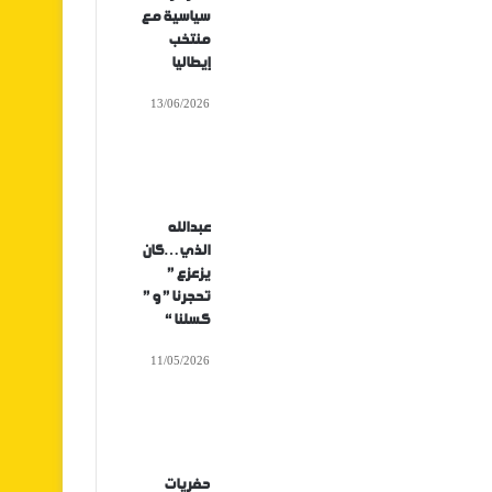
سياسية مع
منتخب
إيطاليا
13/06/2026
عبدالله
الذي…كان
يزعزع ”
تحجرنا ” و ”
كسلنا “
11/05/2026
حفريات