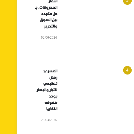
أسعار
المحروقات..ج
دل متجدد
بين السوق
والتحرير
02/06/2026
العسري:
رفض
تنظيمي
للتيار واليسار
يوحد
صفوفه
انتخابيا
25/03/2026