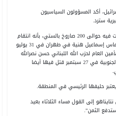
رائيل، أكد المسؤولون السياسيون
رية سترد.
ووصفت طهران هجومها الذي استخدمت فيه حوالى 200 صاروخ بالستي، بأنه انتقام
لقتل رئيس المكتب السياسي لحركة حماس إسماعيل هنية في طهران في 31 يوليو
مين العام لحزب الله اللبناني حسن نصرالله
في غارة إسرائيلية على ضاحية بيروت الجنوبية في 27 سبتمبر قتل فيها أيضا
.
يعتبر حليفها الرئيسي في المنطقة.
نتايناهو إلى القول مساء الثلاثاء بعيد
ستدفع الثمن”.