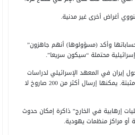
لنووي أغراض أخرى غير مدنية.
ساباتها وأكد (مسؤولوها) أنهم جاهزون”
 إسرائيلية محتملة “سيكون سريعا”.
ول إيران في المعهد الإسرائيلي لدراسات
الأمن الوطني أن “قدرتها على التدمير مثبتة. يمكنها إرسال أكثر من 200 صاروخ لا
يات إرهابية في الخارج” ذاكرة إمكان حدوث
 أو مراكز منظمات يهودية.