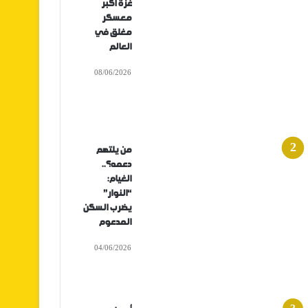
غزة أكبر
معسكر
مغلق في
العالم
08/06/2026
من يلتهم
دعمه؟..
الغيام:
“النوار”
يضرب السكن
المدعوم
04/06/2026