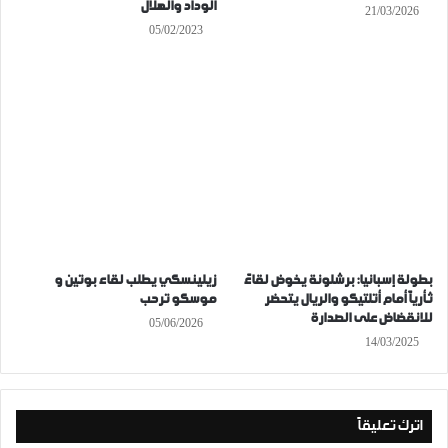
الوداد والهلال
21/03/2026
05/02/2023
بطولة إسبانيا: برشلونة يخوض لقاءً
زيلينسكي يطلب لقاء بوتين و
ثأرياً أمام أتلتيكو والريال يتحضر
موسكو ترحب
للانقضاض على الصدارة
05/06/2026
14/03/2025
اترك تعليقاً