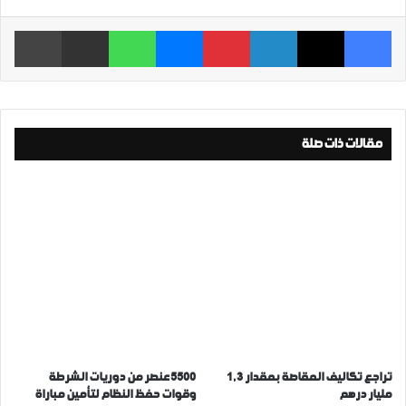
فيسبوك
‫X
لينكدإن
بينتيريست
ماسنجر
واتساب
مشاركة عبر البريد
طباعة
مقالات ذات صلة
تراجع تكاليف المقاصة بمقدار 1,3
5500 عنصر من دوريات الشرطة
مليار درهم
وقوات حفظ النظام لتأمين مباراة