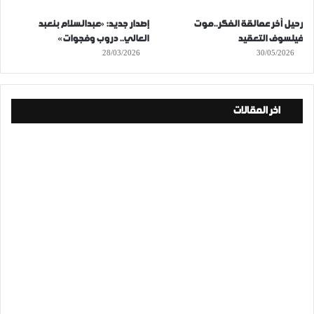
رحيل آخر عمالقة الفكر..موت
إصدار جديد: «عبدالسلام بنعبد
فيلسوف التعقيد
العالي.. دروب وفجوات»
28/03/2026
30/05/2026
اخر المقالات