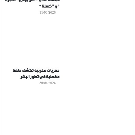
عبدالله الذي…كان يزعزع ” تحجرنا
” و ” كسلنا “
11/05/2026
حفريات مغربية تكشف حلقة
مفصلية في تطور البشر
30/04/2026