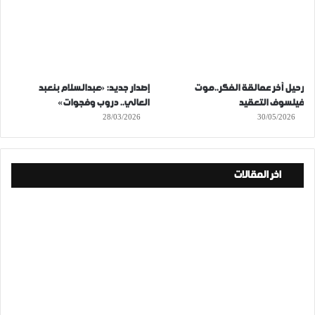
رحيل آخر عمالقة الفكر..موت
إصدار جديد: «عبدالسلام بنعبد
فيلسوف التعقيد
العالي.. دروب وفجوات»
28/03/2026
30/05/2026
اخر المقالات