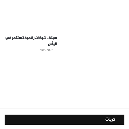
سبتة.. شبكات رقمية تستثمر في
اليأس
07/08/2026
حريات