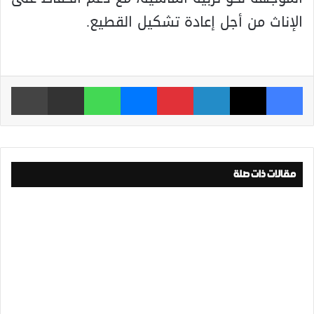
الإناث من أجل إعادة تشكيل القطيع.
فيسبوك
‫X
لينكدإن
بينتيريست
ماسنجر
واتساب
مشاركة عبر البريد
طباعة
مقالات ذات صلة