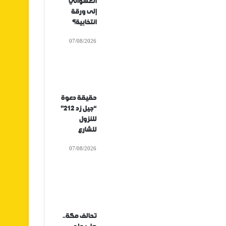
العشوائي
إلى ورقة
انتخابية؟
07/08/2026
حقيقة دعوة
“جيل زد 212”
للنزول
للشارع
07/08/2026
تحالف مكة..