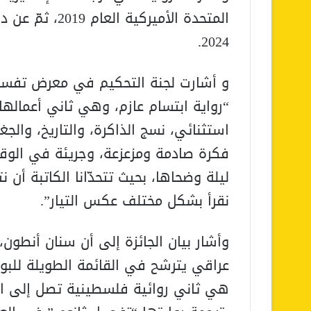
المتحدة الأميرك
2024.
و أشارت لجنة التحكيم في معرض تفسيره
“رواية ابتسام عازم، وهي ثاني أعمالها، 
استثنائي، نسج الذاكرة، والتاريخ، والج
فكرة صادمة ومزعزعة، وجريئة في الوقت
ليلة وضحاها، بحيث تتحدّانا الكاتبة أن ن
نقرأ بشكل مختلف عكس التيار”.
وأشار بيان الجائزة إلى أن سنان أنطون،
عراقي يترشح في القائمة الطويلة للبوكر
هي ثاني روائية فلسطينية تصل إلى الق