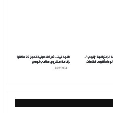
 الإحترافية “إنوي”..
طنجة تيك.. شركة صينية تحجز 20 هكتارا
الوداد أقوى لقاءات
لإقامة مشروع صناعي نوعي
11/03/2023