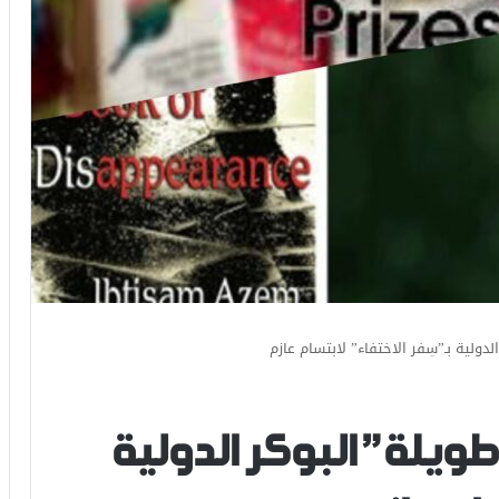
لية بـ”سِفر الاختفاء” لابتسام عازم
يلة” البوكر الدولية