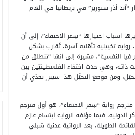
ية العام 2019، ثمّ عن دار “آند أذر ستوريز” في بريطانيا في العام
ا اسباب اختيارها “سِفر الاختفاء”، إلى أن
رواية تخييلية تأمّلية آسرة، تُقارب بشكل
غرافيا النفسية”، مشيرة إلى أنها “تنطلق من
 ذاته، وهي حدث اختفاء الفلسطينيّين بين
تخيّل، ومن موضع التخيُّل هذا سيبرز تحدّي أن
 مترجم رواية “سِفر الاختفاء”، هو أول مترجم
 الدولية، فيما مؤلفة الرواية ابتسام عازم
ائمة الطويلة، بعد الروائية عدنية شبلي