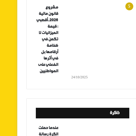
مشروع
قانون مالية
2026..أقصبي
: قيمة
الميزانيات لا
تكمن في
ضخامة
أرقامها بل
في أثرها
الفعلي على
المواطنيين
24/10/2025
ذاكرة
عندما حملت
الكرة رسالة