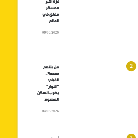
غزة أكبر
معسكر
مغلق في
العالم
08/06/2026
من يلتهم
دعمه؟..
الغيام:
“النوار”
يضرب السكن
المدعوم
04/06/2026