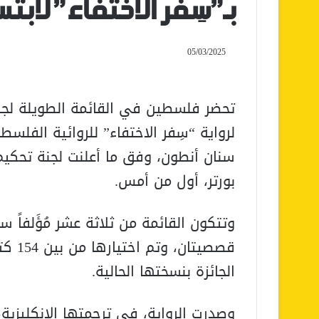
بـ”سِفر الاختفاء” لابت
05/03/2025
لرواية “سِفر الاختفاء” للروائية الفلسط
سنان أنطون، وفق ما أعلنت لجنة تحكيم 
بورتر، أول من أمس.
وتتكون القائمة من ثلاثة عشر مُؤَلفاً س
قصصيت
الجائزة بنسختها الحالية.
وصدرت الرواية، في ترجمتها الإنكليزية