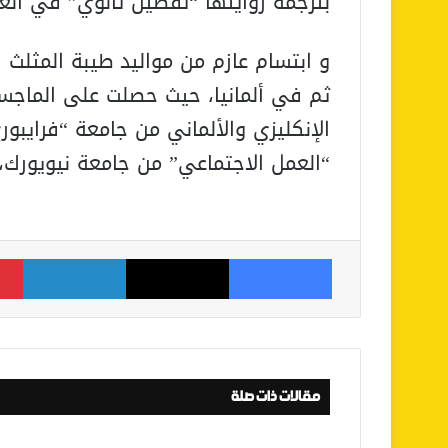
بترجمة روايتها “تفصيل ثانوي” في العام 21
و ابتسام عازم من مواليد طيبة المثل
ثم في ألمانيا، حيث حصلت على الماجس
الإنكليزي والألماني من جامعة “فرايب
“العمل الاجتماعي” من جامعة نيويورك
فيسبوك
‫X
لينكدإن
مقالات ذات صلة