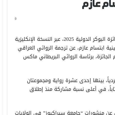
سام عازم
0
تحضر فلسطين في القائمة الطويلة لجائزة البوكر الدولية 2025، عبر النسخة الإنكليزية
ينية ابتسام عازم، عن ترجمة الروائي العراقي
الجائزة، برئاسة الروائي البريطاني ماكس
ردياً، بينها إحدى عشرة رواية ومجموعتان
ان، وتم اختيارها من بين 154 كتاباً، في أعلى نسبة مشاركة منذ إطلاق
، عن منشورات “جامعة سيراكيوز” في الولايات