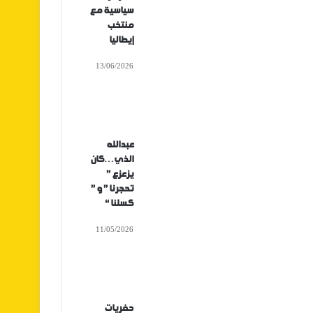
سياسية مع
منتخب
إيطاليا
13/06/2026
عبدالله
الذي…كان
يزعزع ”
تحجرنا ” و ”
كسلنا “
11/05/2026
حفريات