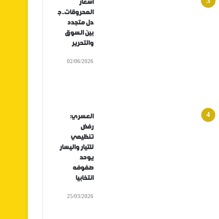
أسعار
المحروقات..ج
دل متجدد
بين السوق
والتحرير
02/06/2026
العسري:
رفض
تنظيمي
للتيار واليسار
يوحد
صفوفه
انتخابيا
25/03/2026