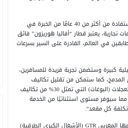
واضافت “ألستوم” الفرنسية: “أنه بالاستفادة من أكثر من 40 عامًا من الخبرة في
 تجارية، يعتبر قطار “أفاليا هوريزون” فائق
ابقين في العالم، القادرة على السير بسرعات
غيلية كبيرة وستضمن تجربة فريدة للمسافرين،
 المدمج، كما ستمكن من تقليل تكاليف
التشغيل، إذ تحتوي على عدد أقل من العجلات (البوغات) التي تمثل 30% من تكاليف
مما سيوفر مستوى استثنائيًا من الخدمة
تكلفة كل مقعد”.
وقال بلاغ الشركة إنه “قد تم اختيار فرعها المغربي GTR (الأشغال الكبرى الطرقية)