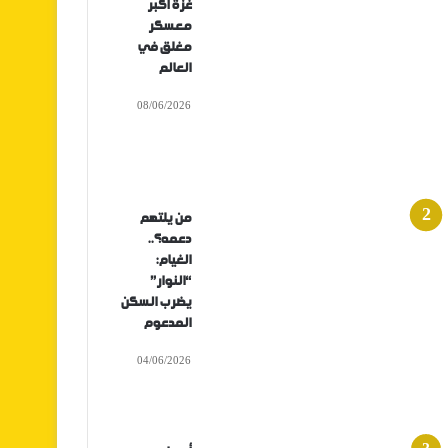
غزة أكبر
معسكر
مغلق في
العالم
08/06/2026
من يلتهم
دعمه؟..
الغيام:
“النوار”
يضرب السكن
المدعوم
04/06/2026