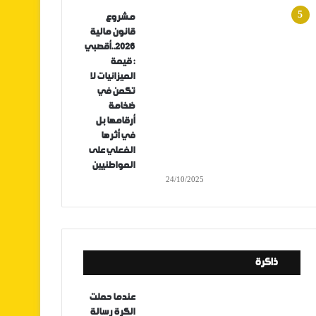
مشروع
قانون مالية
2026..أقصبي
: قيمة
الميزانيات لا
تكمن في
ضخامة
أرقامها بل
في أثرها
الفعلي على
المواطنيين
24/10/2025
ذاكرة
عندما حملت
الكرة رسالة