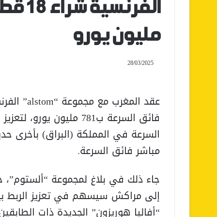
مليون يورو
28/03/2025
فائق السرعة ب781 مليون يو
السرعة في المملكة (البراق) بأخرى ح
مباشر فائق السرعة.
جاء ذلك في بلاغ لمجموعة “ألستوم”، ح
إلى مراكش سيسهم في تعزيز الربط بي
“أفاليا هوريزون” الجديدة ذات الطابق