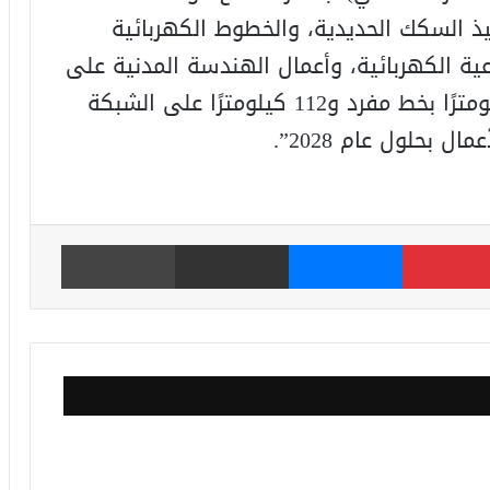
نفيذ السكك الحديدية، والخطوط الكهربائية
عية الكهربائية، وأعمال الهندسة المدنية على
امتداد خط فائق السرعة بطول 346 كيلومترًا بخط مفرد و112 كيلومترًا على الشبكة
 بحلول عام 2028”.
بينتيريست
ماسنجر
مشاركة عبر البريد
طباعة