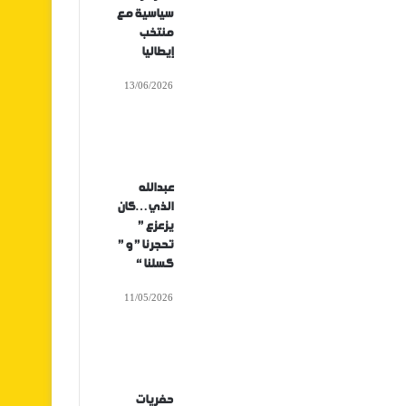
سياسية مع
منتخب
إيطاليا
13/06/2026
عبدالله
الذي…كان
يزعزع ”
تحجرنا ” و ”
كسلنا “
11/05/2026
حفريات