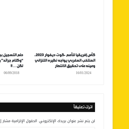
كأس إفريقيا للأمم -كوت ديفوار 2023..
حلم التسجيل بب
المنتخب المغربي يواجه نظيره التنزاني
“وكلام جرائد”
وعينه على تحقيق الانتصار
لكن… !!
06/09/2018
16/01/2024
اترك تعليقاً
لن يتم نشر عنوان بريدك الإلكتروني.
الحقول الإلزامية مشار إل