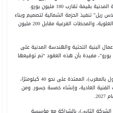
لتنفيذ الحزمة رقم 3 من أعمال الهندسة المدنية بقيمة تقارب 180 مليون يورو.
س ريل” تنفيذ الحزمة الشمالية لتصميم وبناء
السكك الحديدية، والخطوط الكهربائية العلوية، والمحطات الفرعية مقابل 200 مليون
 الحزمة رقم 1 الخاصة بأعمال البنية التحتية والهندسة المدنية على
 التشغيل، بقيمة 50 مليون يورو”، مفيدة بأن هذه العقود “تم توقيعها
وتتضمن أعمال “GTR” (فرع الشركة الأول بالمغرب)، الممتدة على نحو 40 كيلومترًا،
 الفنية العادية، وإنشاء خمسة جسور. ومن
20.
 الشركة الثاني)، بالشراكة مع مؤسسة