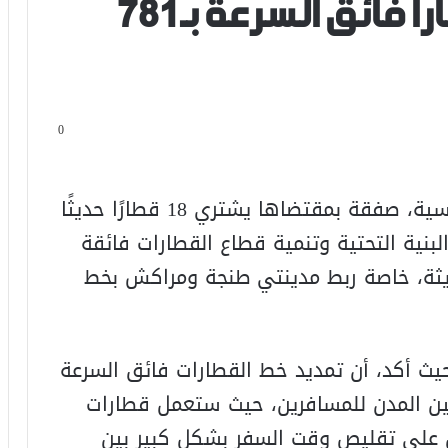
الفرنسية شراء 18 قطارا فائق السرعة بـ781
0
عقد المغرب مع مجموعة “alstom” الفرنسية، صفقة بمقتضاها يشتري 18 قطارًا حديثًا
رو، لتعزيز البنية التحتية وتنمية قطاع القطارات فائقة
ديثة، خاصة ربط مدينتي طنجة ومراكش بخط
يث أكد، أن تمديد خط القطارات فائق السرعة
ن المدن للمسافرين، حيث ستعمل قطارات
ين على تقليص وقت السفر بشكل كبير بين