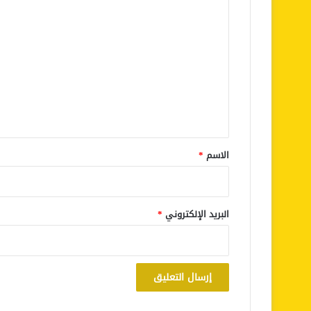
ا
ل
ت
ع
ل
ي
ق
*
الاسم
*
البريد الإلكتروني
*