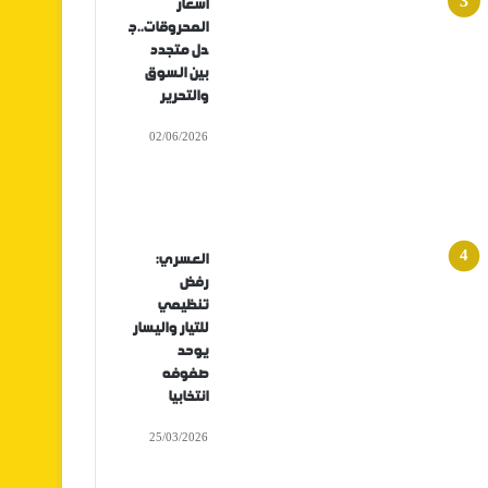
أسعار
المحروقات..ج
دل متجدد
بين السوق
والتحرير
02/06/2026
العسري:
رفض
تنظيمي
للتيار واليسار
يوحد
صفوفه
انتخابيا
25/03/2026