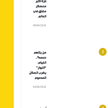
غزة أكبر
معسكر
مغلق في
العالم
08/06/2026
من يلتهم
دعمه؟..
الغيام:
“النوار”
يضرب السكن
المدعوم
04/06/2026