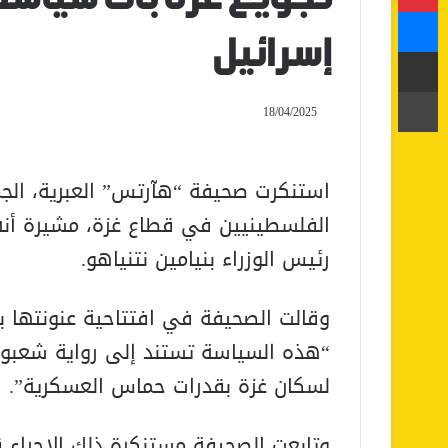
ماسنجر
إسرائيل
مشاركة عبر البريد
طباعة
18/04/2025
استنكرت صحيفة “هآرتس” العبرية، الجم
الفلسطينيين في قطاع غزة، مشيرة أن
رئيس الوزراء بنيامين نتنياهو.
وقالت الصحيفة في افتتاحية عنونتها بـ
“هذه السياسة تستند إلى رواية شعبوية
لسكان غزة بقدرات حماس العسكرية”.
وتابعت الصحيفة مستنكرة ذلك الإجراء قا