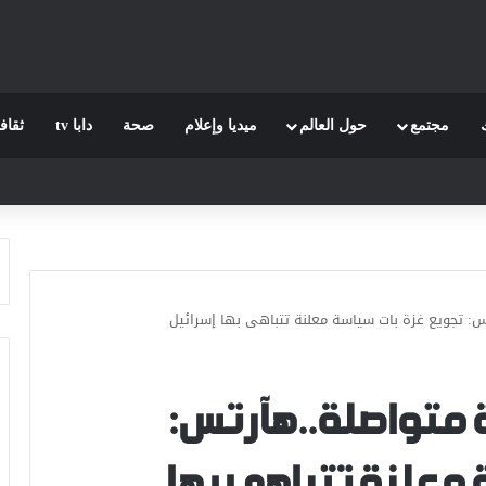
مجتمع
حول العالم
ميديا وإعلام
صحة
دابا tv
ثقاف
تس: تجويع غزة بات سياسة معلنة تتباهى بها إسرائيل
ة متواصلة..هآرتس:
 معلنة تتباهى بها