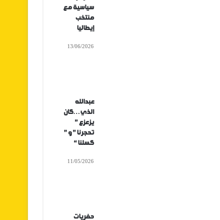
سياسية مع
منتخب
إيطاليا
13/06/2026
عبدالله
الذي…كان
يزعزع ”
تحجرنا ” و ”
كسلنا “
11/05/2026
حفريات