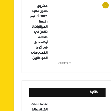
مشروع
قانون مالية
2026..أقصبي
: قيمة
الميزانيات لا
تكمن في
ضخامة
أرقامها بل
في أثرها
الفعلي على
المواطنيين
24/10/2025
ذاكرة
عندما حملت
الكرة رسالة