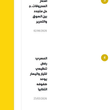
أسعار
المحروقات..ج
دل متجدد
بين السوق
والتحرير
02/06/2026
العسري:
رفض
تنظيمي
للتيار واليسار
يوحد
صفوفه
انتخابيا
25/03/2026