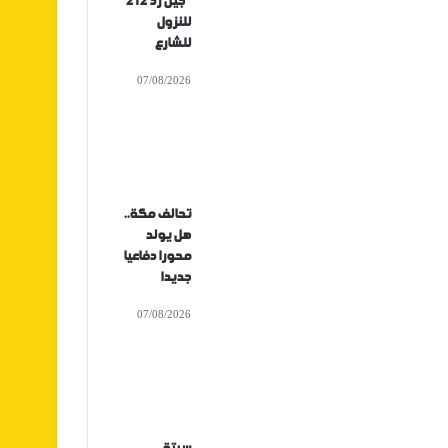
“جيل زد 212”
للنزول
للشارع
07/08/2026
تحالف مكة..
هل يولد
محورا دفاعيا
جديدا
07/08/2026