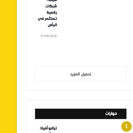
سبتة..
شبكات
رقمية
تستثمر في
اليأس
07/08/2026
تحميل المزيد
حوارات
تياغو أفيلا: