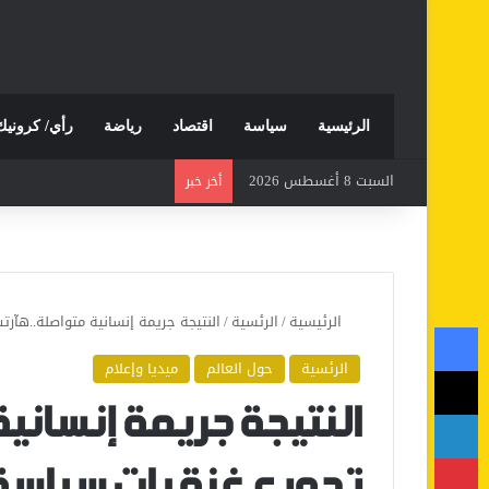
الرئيسية
سياسة
اقتصاد
رياضة
رأي/ كرونيك
السبت 8 أغسطس 2026
أخر خبر
الرئيسية
/
الرئسية
/
النتيجة جريمة إنسانية متواصلة..هآر
فيسبوك
الرئسية
حول العالم
ميديا وإعلام
‫X
لينكدإن
النتيجة جريمة إنساني
بينتيريست
تجويع غزة بات سياسة