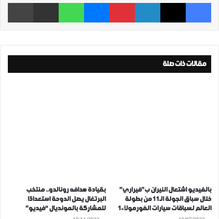
فيسبوك
‫X
لينكدإن
بينتيريست
ماسنجر
واتساب
مشاركة عبر البريد
طباعة
مقالات ذات صلة
بالفيديو اشتعال النيران ب”فيراري”
بقيادة هدافه رونالدو.. منتخب
خلال سباق الجولة الـ11 من بطولة
البرتغال يصل الدوحة استعدادًا
العالم لسباقات سيارات الفورمولا-1
للمشاركة بالمونديال “فيديو”