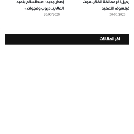
رحيل آخر عمالقة الفكر..موت
إصدار جديد: «عبدالسلام بنعبد
فيلسوف التعقيد
العالي.. دروب وفجوات»
28/03/2026
30/05/2026
اخر المقالات