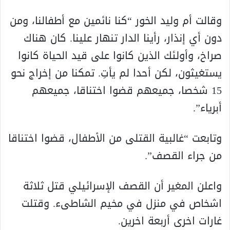
وقالت أم وليد الخور “كنا نائمين مع أطفالنا، ومن
دون أي إنذار، رأينا الدار تنهار علينا. كان هناك
صراخ، وأولئك الذين كانوا على قيد الحياة كانوا
يستغيثون، لكن أحدا لم يأتِ. تمكنا من إخراج نحو
15 شخصا، جميعهم قضوا اختناقا، جميعهم
أبرياء”.
وتابعت “غالبية القتلى من الأطفال، قضوا اختناقا
من جراء القصف”.
واعلن المغير أن القصف الإسرائيلي قتل ثلاثة
اشخاص في منزل في مخيم الشاطىء. وقتلت
غارات اخرى أربعة اخرين.