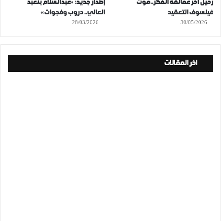
رحيل آخر عمالقة الفكر..موت
إصدار جديد: «عبدالسلام بنعبد
فيلسوف التعقيد
العالي.. دروب وفجوات»
28/03/2026
30/05/2026
اخر المقالات