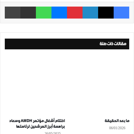
فيسبوك
‫X
لينكدإن
بينتيريست
ماسنجر
واتساب
مشاركة عبر البريد
طباعة
مقالات ذات صلة
ما بعد الحقيقة
اختتام أشغال مؤتمر AMDH وسعاد
براهمة أبرز المرشحين لرئاستها
06/01/2026
26/05/2025