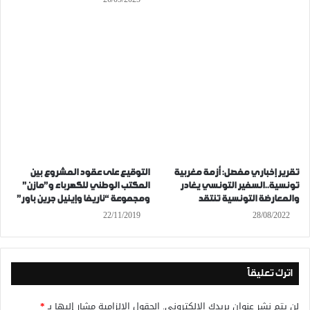
تقرير إخباري مفصل: أزمة مغربية
التوقيع على عقود المشروع بين
تونسية..السفير التونسي يغادر
المكتب الوطني للكهرباء و”مازن”
والمعارضة التونسية تنتقد
ومجموعة “ناريفا وإينيل جرين باور”
22/11/2019
28/08/2022
اترك تعليقاً
لن يتم نشر عنوان بريدك الإلكتروني.
الحقول الإلزامية مشار إليها بـ
*