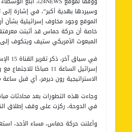
ووفقًا لموقع i24NEWS
وسيردها بهدية أكبر”، في إشارة إلى 
الموقع وجود مخاوف إسرائيلية بشأن أ
خاصة أن حركة حماس قد أثبتت معرفتها 
المبعوث الأمريكي ستيف ويتكوف إلى 
في سياق 
إسرائيل الساعة 11 صباحًا ل
الاستراتيجية رون ديرمر، أي قبل ساعة 
وجاءت هذه التطورات بعد محادثات مبا
في الدوحة، ركزت على وقف إطلاق النار 
وأعلنت حركة حماس، مساء الأحد، استعد