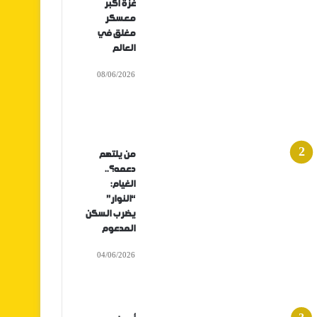
غزة أكبر
معسكر
مغلق في
العالم
08/06/2026
من يلتهم
دعمه؟..
الغيام:
“النوار”
يضرب السكن
المدعوم
04/06/2026