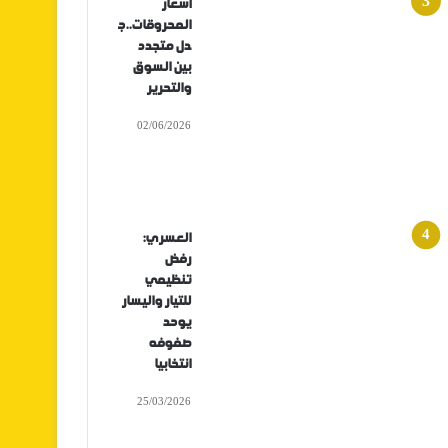
أسعار
المحروقات..ج
دل متجدد
بين السوق
والتحرير
02/06/2026
العسري:
رفض
تنظيمي
للتيار واليسار
يوحد
صفوفه
انتخابيا
25/03/2026