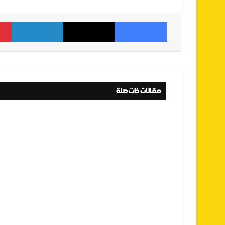
فيسبوك
‫X
لينكدإن
مقالات ذات صلة