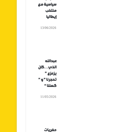
سياسية مع
منتخب
إيطاليا
13/06/2026
عبدالله
الذي…كان
يزعزع ”
تحجرنا ” و ”
كسلنا “
11/05/2026
حفريات