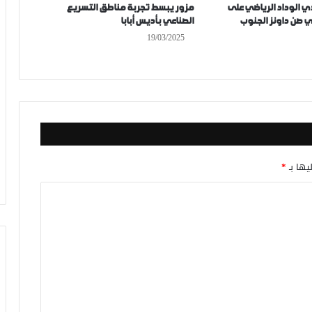
ي الوداد الرياضي على
مزور يبسط تجربة مناطق التسريع
 صن داونز الجنوب
الصناعي بأديس أبابا
19/03/2025
يها بـ
*