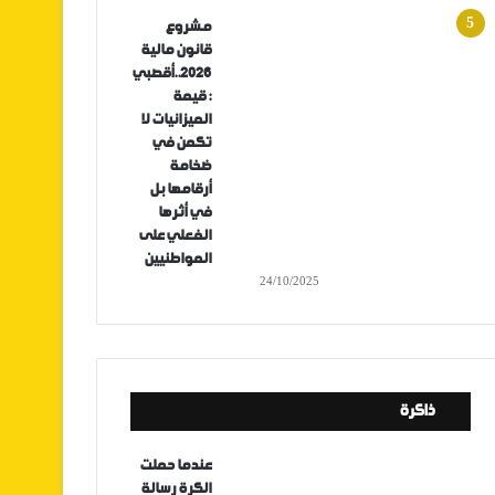
مشروع
قانون مالية
2026..أقصبي
: قيمة
الميزانيات لا
تكمن في
ضخامة
أرقامها بل
في أثرها
الفعلي على
المواطنيين
24/10/2025
ذاكرة
عندما حملت
الكرة رسالة