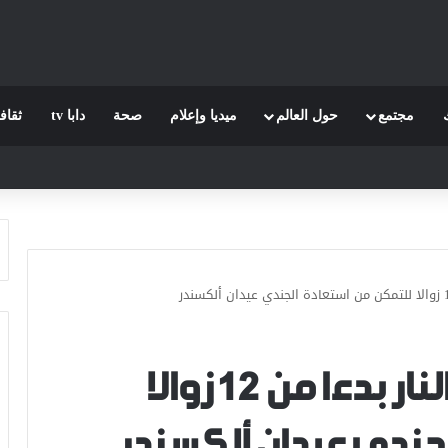
مجتمع
حول العالم
ميديا وإعلام
صحة
دابا tv
ثقاف
إسرائيل.. وقف إطلاق النار بدءا من 12 زوالا
لجندي عيدان ألكسندر