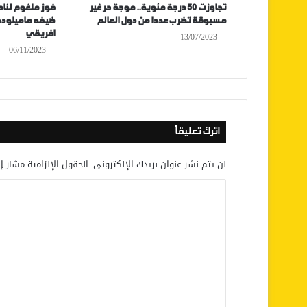
تجاوزت 50 درجة مئوية.. موجة حر غير
فوز ملغوم لناد
مسبوقة تضرب عددا من دول العالم
ضيفه ماميلودي
افريقي
13/07/2023
06/11/2023
اترك تعليقاً
لن يتم نشر عنوان بريدك الإلكتروني.
الحقول الإلزامية مشار إل
ا
ل
ت
ع
ل
ي