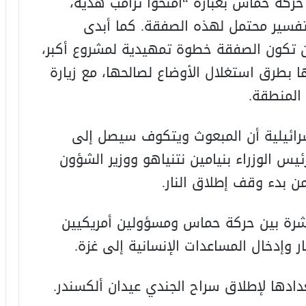
، أبلغ الوسطاء حركة حماس بعبارة “امنحوا ترامب هدية،
تفسير محتمل لهذه الصفقة. كما أبدى
ن تكون الصفقة خطوة تمهيدية لمشروع أكبر،
بطرق استغلال الأوضاع لصالحها، مع زيارة
المنطقة.
آخر، ذكر تقرير القناة 15 الإسرائيلية أن المبعوث ويتكوف سيصل إلى
لاجتماع مع رئيس الوزراء بنيامين نتنياهو ووزير الشؤون
من بدء وقف إطلاق النار.
شرة بين حركة حماس ومسؤولين أمريكيين
وإدخال المساعدات الإنسانية إلى غزة.
ادها لإطلاق سراح الجندي عيدان ألكسندر.