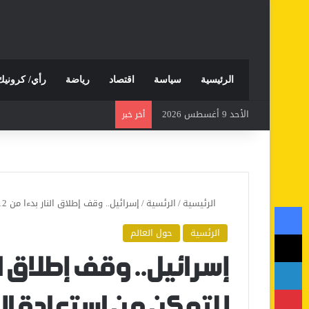
الرئيسية
سياسة
اقتصاد
رياضة
رأي/ كرونيك
الأحد 9 أغسطس 2026
أخر خبر
الرئيسية
/
الرئسية
/
إسرائيل.. وقف إطلاق النار بدءا من 12 زوالا للتمكن من استعادة الجندي عيدان ألكسندر
فيسبوك
الرئسية
حول العالم
‫X
لينكدإن
بينتيريست
للتمكن من استعادة ا