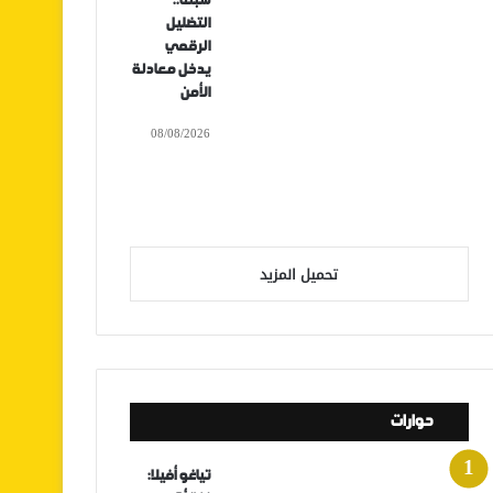
سبتة..
التضليل
الرقمي
يدخل معادلة
الأمن
08/08/2026
تحميل المزيد
حوارات
تياغو أفيلا: