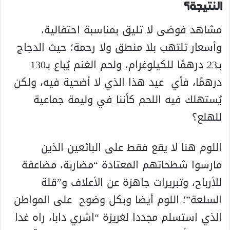
النتيجة؟
مشاهد فوضى لا تليق بمناسبة احتفالية،
وأسعار تلتهب بلا منطق ولا رحمة؛ حيث الدجاج
بـ23 درهمًا للكيلوغرام، ولحم الغنم يُباع بـ130
درهمًا، فأي عيد هذا الذي لا أضحية فيه، ولكن
يُستهلك فيه اللحم كأننا في وليمة جماعية
للهلع؟
اللوم هنا لا يقع فقط على البائعين الذين
مارسوا شطحاتهم المعتادة “مضاربة، مضاعفة
للأرباح، وتبريرات جاهزة عن الأعلاف و”قلة
السلعة”؛ اللوم أيضا وبكل وضوح على المواطن
الذي استسلم مجددا لغريزة “اشري دابا، راه غدا