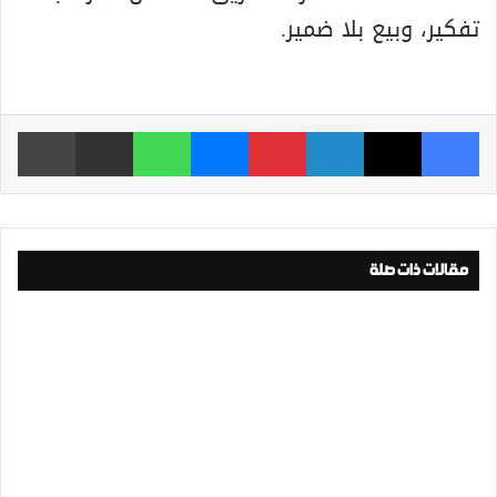
تفكير، وبيع بلا ضمير.
فيسبوك
‫X
لينكدإن
بينتيريست
ماسنجر
واتساب
مشاركة عبر البريد
طباعة
مقالات ذات صلة