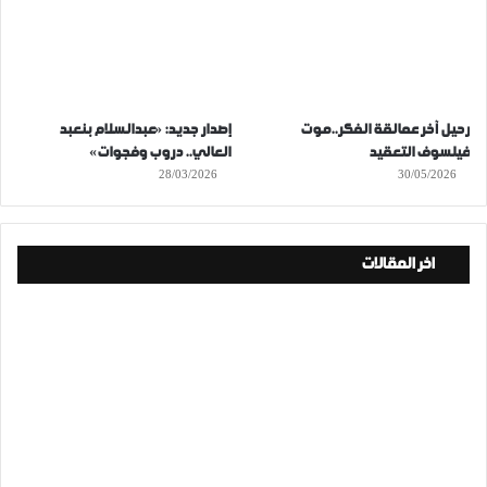
رحيل آخر عمالقة الفكر..موت
إصدار جديد: «عبدالسلام بنعبد
فيلسوف التعقيد
العالي.. دروب وفجوات»
28/03/2026
30/05/2026
اخر المقالات