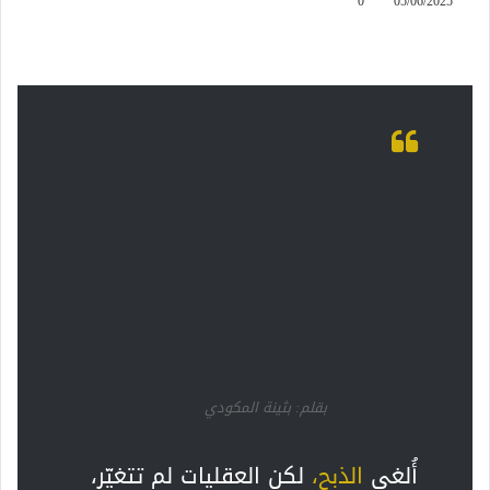
0
05/06/2025
بقلم: بثينة المكودي
أُلغي
الذبح
،
لكن العقليات لم تتغيّر،