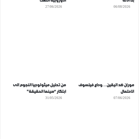
بلا أدلة
الأوروبية انتهت
27/06/2026
06/08/2026
موران ضد اليقين…وداع فيلسوف
من تحليل ميثولوجيا النجوم الى
الاحتمال
ابتكار “سينما الحقيقة”
31/05/2026
07/06/2026