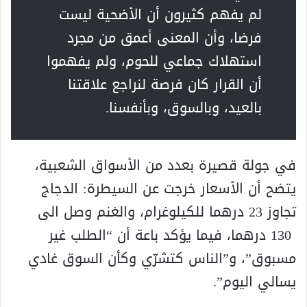
لم يفهم كثيرون أن الأضحية ليست
فرضا، وأن المعنى أعمق من مجرد
استهلاك جماعي للحوم، ولم يفهموا
أن القرار كان فرصة لنراجع علاقتنا
بالعيد، وبالسوق، وبأنفسنا.
في جولة قصيرة بعدد من الأسواق الشعبية،
يتضح أن الأسعار خرجت عن السيطرة: الدجاج
تجاوز 23 درهما للكيلوغرام، والغنم وصل الى
130 درهما، فيما يؤكد باعة أن “الطلب غير
مسبوق”، و”الناس كتشرّي وكأن السوق غادي
يسالي اليوم”.