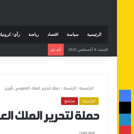
الرئيسية
سياسة
اقتصاد
رياضة
رأي/ كرونيك
السبت 8 أغسطس 2026
أخر خبر
الرئيسية
/
الرئسية
/
حملة لتحرير الملك العمومي بأورير..
فيسبوك
الرئسية
مجتمع
‫X
لينكدإن
حملة لتحرير الملك الع
بينتيريست
23/05/2026