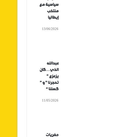
سياسية مع
منتخب
إيطاليا
13/06/2026
عبدالله
الذي…كان
يزعزع ”
تحجرنا ” و ”
كسلنا “
11/05/2026
حفريات