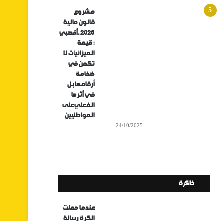
مشروع
قانون مالية
2026..أقصبي
: قيمة
الميزانيات لا
تكمن في
ضخامة
أرقامها بل
في أثرها
الفعلي على
المواطنيين
24/10/2025
ذاكرة
عندما حملت
الكرة رسالة