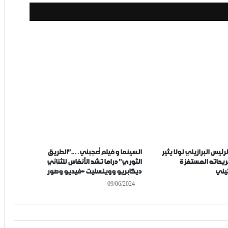
رئيس البرازيلي لولا يثير
السينما و فيلم أعجبني….”الطريق
ريحاته المستفزة
الثوري” دراما تشد الأنفاس للثنائي
تيني
ديكابريو ووينسليت +فيديو وصور
09/06/2024