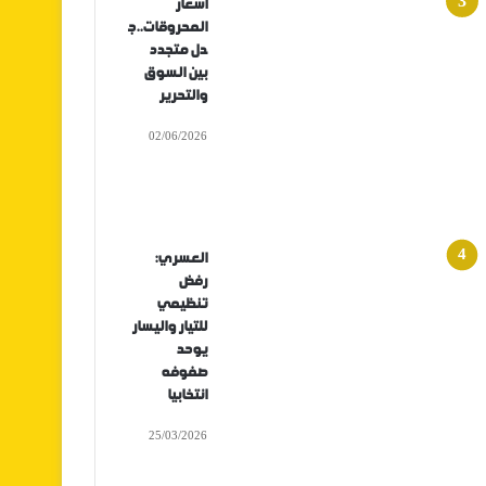
أسعار
المحروقات..ج
دل متجدد
بين السوق
والتحرير
02/06/2026
العسري:
رفض
تنظيمي
للتيار واليسار
يوحد
صفوفه
انتخابيا
25/03/2026