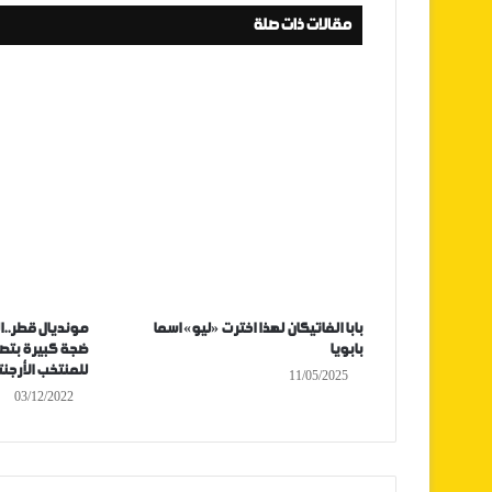
مقالات ذات صلة
بابا الفاتيكان لهذا اخترت «ليو» اسما
مونديال قطر..ال
بابويا
ضجة كبيرة بتص
للمنتخب الأرجن
11/05/2025
03/12/2022