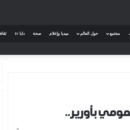
مجتمع
حول العالم
ميديا وإعلام
صحة
دابا tv
ثقاف
مومي بأورير..
0