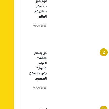
غزة أكبر
معسكر
مغلق في
العالم
08/06/2026
من يلتهم
دعمه؟..
الغيام:
“النوار”
يضرب السكن
المدعوم
04/06/2026