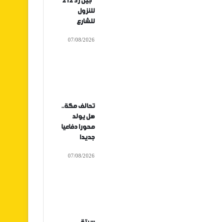
“جيل زد 212”
للنزول
للشارع
07/08/2026
تحالف مكة..
هل يولد
محورا دفاعيا
جديدا
07/08/2026