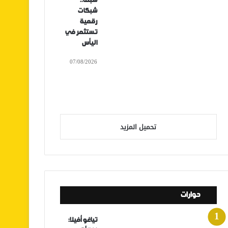
سبتة..
شبكات
رقمية
تستثمر في
اليأس
07/08/2026
تحميل المزيد
حوارات
تياغو أفيلا: