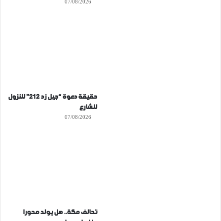
07/08/2026
حقيقة دعوة “جيل زد 212” للنزول
للشارع
07/08/2026
تحالف مكة.. هل يولد محورا