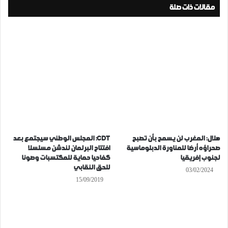
مقالات ذات صلة
هلال: المغرب لن يسمح بأن تصبح
CDT: المجلس الوطني سيجتمع بعد
صحراؤه أرضا للمناورة الدبلوماسية
افتتاح البرلمان لندشن مسلسلا
لجنوب إفريقيا
كفاحيا حماية للمكتسبات وصونا
للحق النقابي
03/02/2024
15/09/2019