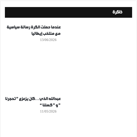
ذاكرة
عندما حملت الكرة رسالة سياسية
مع منتخب إيطاليا
13/06/2026
عبدالله الذي…كان يزعزع ” تحجرنا
” و ” كسلنا “
11/05/2026