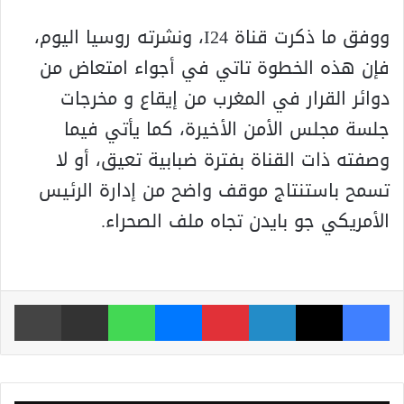
ووفق ما ذكرت قناة I24، ونشرته روسيا اليوم،
فإن هذه الخطوة تاتي في أجواء امتعاض من
دوائر القرار في المغرب من إيقاع و مخرجات
جلسة مجلس الأمن الأخيرة، كما يأتي فيما
وصفته ذات القناة بفترة ضبابية تعيق، أو لا
تسمح باستنتاج موقف واضح من إدارة الرئيس
الأمريكي جو بايدن تجاه ملف الصحراء.
فيسبوك
‫X
لينكدإن
بينتيريست
ماسنجر
واتساب
مشاركة عبر البريد
طباعة