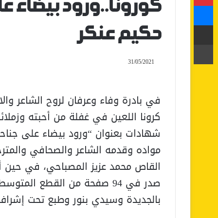
كورونا..ورود بيضاء عل
ماسنجر
مشاركة عبر البريد
حكيم عنكر
طباعة
31/05/2021
في بادرة وفاء وعرفان لروح الشاعر وا
شهادات بعنوان “ورود بيضاء على جناحي
مواده وقدمه الشاعر والصحافي والمتر
القاص محمد عزيز المصباحي، في حين أبد
صدر في 94 صفحة من القطع المت
بالجديدة وسيدي بنور وطبع تحت إشراف ا