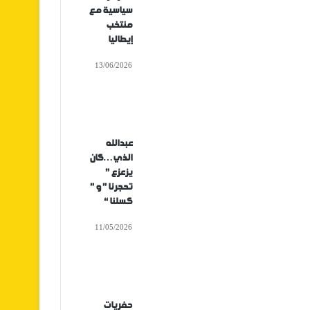
سياسية مع
منتخب
إيطاليا
13/06/2026
عبدالله
الذي…كان
يزعزع ”
تحجرنا ” و ”
كسلنا “
11/05/2026
حفريات