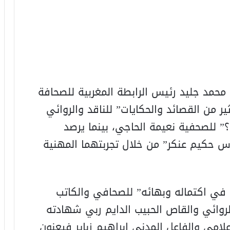
 محمد جليد رئيس الرابطة المغربية للصحافة
ر من القصائد والحكايات” للناقد والروائي
؟” للصحفية نعيمة الحاجي، بينما يرصد
حكيم عنكر” من خلال تجربتهما المهنية
في اكتماله وبهائه” للصحافي والكاتب
الروائي والقاص الحبيب الدايم ربي شهادته
علامي والفاعل المدني إبراهيم زباير فيعنون