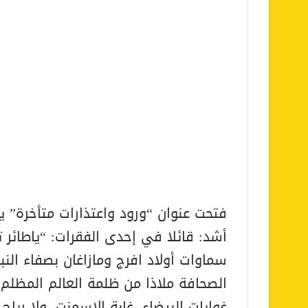
فتحت عنوان “ورود واعتذارات متأخرة” 
أشد: قائلا في إحدى الفقرات: “ياطائر ت
سماوات أولاد افرج ومازاغان بصفاء النب
الصحافة ملاذا من ظلمة العالم المظلم ال
غوايات البيضاء، غابة الاسمنت، ولا رياح