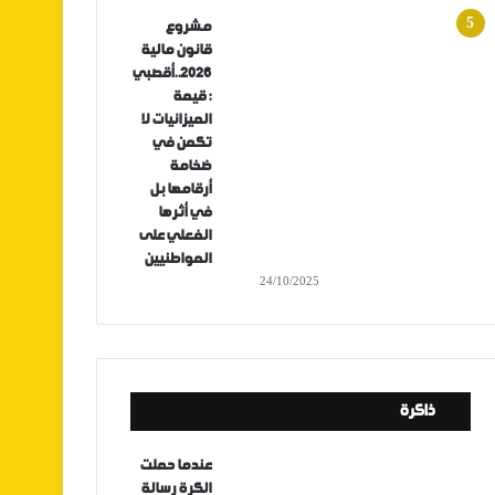
مشروع
قانون مالية
2026..أقصبي
: قيمة
الميزانيات لا
تكمن في
ضخامة
أرقامها بل
في أثرها
الفعلي على
المواطنيين
24/10/2025
ذاكرة
عندما حملت
الكرة رسالة