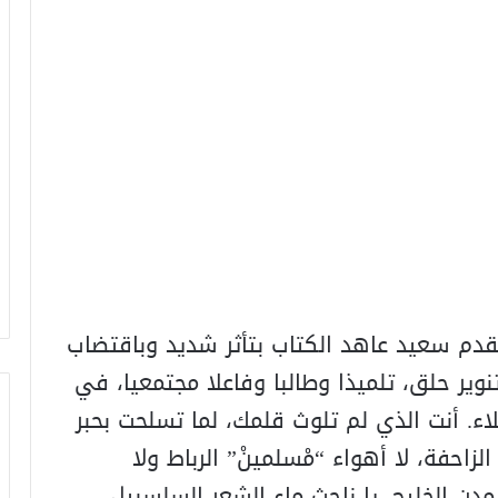
يقدم سعيد عاهد الكتاب بتأثر شديد وباقتضاب
نوير حلق، تلميذا وطالبا وفاعلا مجتمعيا، في
لاء. أنت الذي لم تلوث قلمك، لما تسلحت بحبر
زاحفة، لا أهواء “مْسلمينْ” الرباط ولا
 مدن الخليج، يا ناحث ماء الشعر السلسبيل