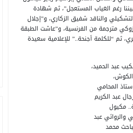
ننا رغم الغياب المستعجل”، ثم شهادة
لتشكيلي والناقد شفيق الزكاري، و”إجلال
الزوكي مترجمة من الفرنسية، و”عاشت الطبقة
ري، ثم “للكلمة أجنحة..” للإعلامية سعيدة
يب عبد الحميد،
 الكوش،
ستاذ المحامي
ل عبد الكريم
.. مكيول
ي والروائي عبد
باحث محمد