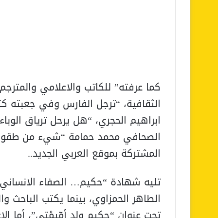
كما عرفته” للكاتب والاعلامي والمترجم
الثقافية، “ترجل الفارس وفي جعبته كثي
ابراهيم الحجري، “هل يرحل ترياق الوباء
الصحافي محمد حمامة “شيء من طقوس 
المشتركة بموقع العربي الجديد..
تليه شهادة “حكيم… الصفاء الانساني 
الطاهر الحمزاوي، بينما يكتب الباحث و
تحت عنوان “حكيم ولد أمّيمْتي”، أما الا