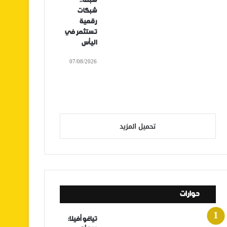
سبتة..
شبكات
رقمية
تستثمر في
اليأس
07/08/2026
تحميل المزيد
حوارات
تياغو أفيلا: