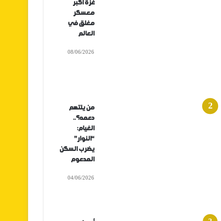
غزة أكبر
معسكر
مغلق في
العالم
08/06/2026
من يلتهم
دعمه؟..
الغيام:
“النوار”
يضرب السكن
المدعوم
04/06/2026