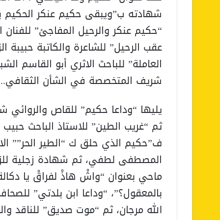
شهادته ب”ويبقى حكيم عنكر الحكيم بي
“حكيم عنكر والرحيل المفاجئ” للفنان ا
عقب الرحيل” للشاعرة والكاتبة حبيبة 
العاملة” للباحث الاثري أبو القاسم الشب
شريف المتخصصة في الشأن الثقافي..
يليها “وداعا حكيم” للقاص والروائي شك
ثم “غريب الطين” للاستاذ الباحث حبيب
ف”حكيم الذي حلق ك “الطير الحر”” الا
المصطفى لطفي، ثم شهادة زجلية للزجا
ماحي بعنوان “واشْ هاذْ لفراقْ يا دكالة
بالمعقول؟”، “وداعا ابن بلدتي” للصحاف
الله مرجان، ثم “موت صديق” للناقد وال