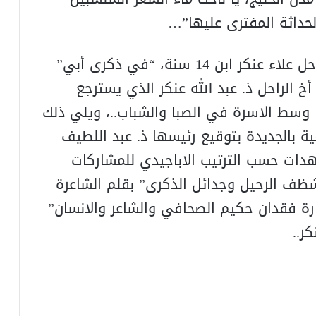
لحداثة المفترى عليها”…
يفتتح الكتاب شهاداته المؤثرة بإبن الراحل علاء عنكر ابن 14 سنة، “في ذكرى أبي”
 أخ الراحل ذ. عبد الله عنكر الذي يسترجع
وسط الاسرة في الصبا والشباب..، ويلي ذلك
ية بالجديدة بتوقيع رئيسها ذ. عبد اللطيف
شهدات حسب الترتيب الاباجيدي للمشاركات
شظف الرحيل وجدائل الذكرى” بقلم الشاعرة
رارة فقدان حكيم الصحافي والشاعر والانسان”
ر..