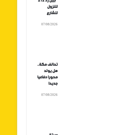
“جيل زد 212”
للنزول
للشارع
07/08/2026
تحالف مكة..
هل يولد
محورا دفاعيا
جديدا
07/08/2026