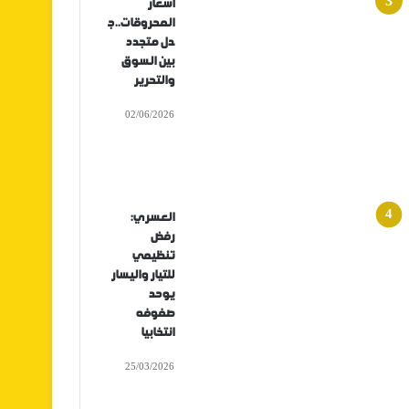
أسعار
المحروقات..ج
دل متجدد
بين السوق
والتحرير
02/06/2026
العسري:
رفض
تنظيمي
للتيار واليسار
يوحد
صفوفه
انتخابيا
25/03/2026