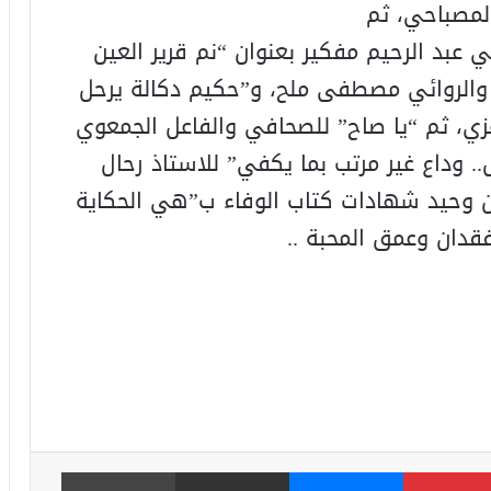
لمصباحي، ثم
عبد الرحيم مفكير بعنوان “نم قرير العين
والروائي مصطفى ملح، و”حكيم دكالة يرحل
اعزي، ثم “يا صاح” للصحافي والفاعل الجمعوي
وداع غير مرتب بما يكفي” للاستاذ رحال
دين وحيد شهادات كتاب الوفاء ب”هي الحكاية
فقدان وعمق المحبة ..
بينتيريست
ماسنجر
مشاركة عبر البريد
طباعة