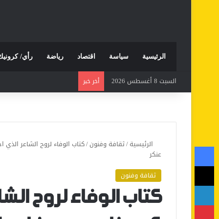
الرئيسية
سياسة
اقتصاد
رياضة
رأي/ كرونيك
السبت 8 أغسطس 2026
أخر خبر
الرئيسية
/
ثقافة وفنون
/
كتاب الوفاء لروح الشاعر الذي ا
فيسبوك
عنكر
‫X
ثقافة وفنون
لينكدإن
كتاب الوفاء لروح الشا
بينتيريست