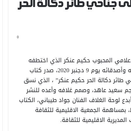
ى جناحي طائر دكالة الحر
0
لاعلامي المحبوب حكيم عنكر الذي اختطفه
كرونا اللعين في غفلة من أحبته وزملائه وأصدقائه يوم 9 دجنبر 2020، صدر كتاب
 طائر دكالة الحر حكيم عنكر” ، الذي نسق
جم سعيد عاهد، وصمم غلافه وأعده للنشر
ع لوحة الغلاف الفنان جواد طيباني، الكتاب
وسط، بمساهمة الجمعية الاقليمية للثقافة
لمديرية الاقليمية للثقافة.