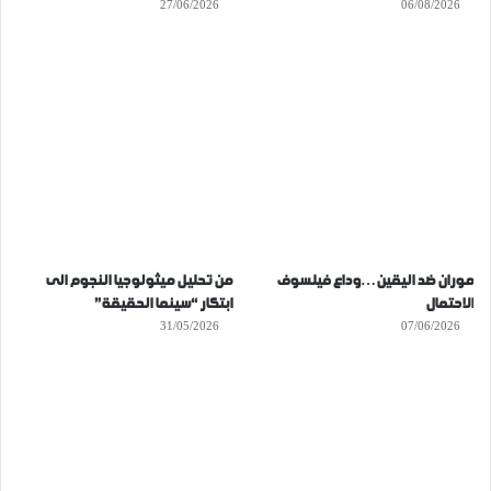
27/06/2026
06/08/2026
موران ضد اليقين…وداع فيلسوف
من تحليل ميثولوجيا النجوم الى
الاحتمال
ابتكار “سينما الحقيقة”
31/05/2026
07/06/2026