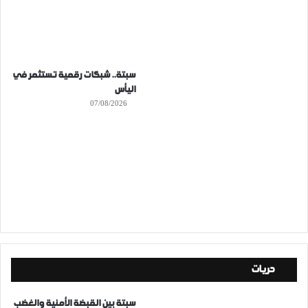
سبتة.. شبكات رقمية تستثمر في
اليأس
07/08/2026
حريات
سبتة بين القبضة الأمنية والغضب