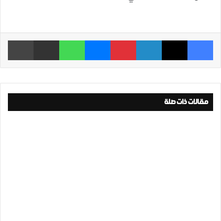
فيسبوك
‫X
لينكدإن
بينتيريست
ماسنجر
واتساب
مشاركة عبر البريد
طباعة
مقالات ذات صلة