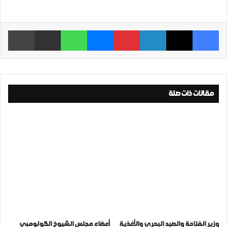
فيسبوك
‫X
لينكدإن
بينتيريست
ماسنجر
واتساب
مشاركة عبر البريد
طباعة
مقالات ذات صلة
وزير الفلاحة والصيد البحري والأغذية
أعضاء مجلس الشيوخ الكولومبي