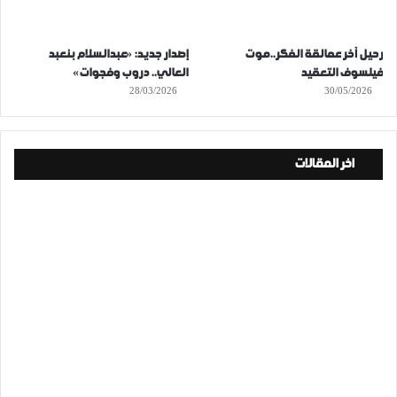
رحيل آخر عمالقة الفكر..موت
إصدار جديد: «عبدالسلام بنعبد
فيلسوف التعقيد
العالي.. دروب وفجوات»
28/03/2026
30/05/2026
اخر المقالات