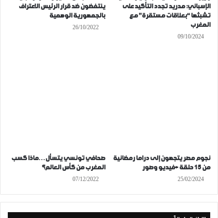
الإسباني: مدريد تجدد التأكيد على
ينتفضون ضد قرار الرئيس الاعتراف
تشبثها “بعلاقات مستقرة” مع
بالجمهورية الوهمية
المغرب
26/10/2022
09/10/2024
نجوم مصر يتجهون إلى دراما رمضانية
صحافي تونسي يتسأل…ماذا كسب
من 15 حلقة +فيديو وصور
المغرب من كأس العالم؟
07/12/2022
25/02/2024