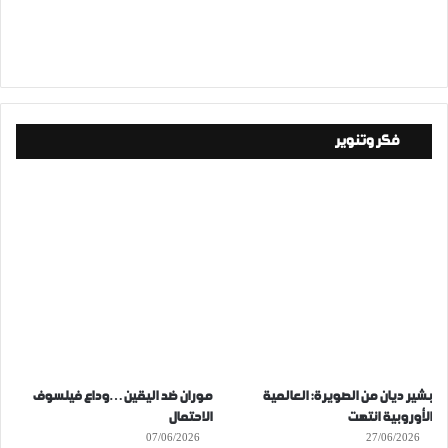
فكر وتنوير
بشير ديان من الصويرة: العالمية
موران ضد اليقين…وداع فيلسوف
الأوروبية انتهت
الاحتمال
07/06/2026
27/06/2026