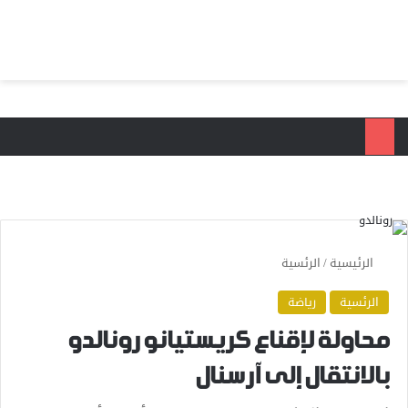
بحث عن
الق
الرئيسية
/
الرئسية
الرئسية
رياضة
محاولة لإقناع كريستيانو رونالدو
بالانتقال إلى آرسنال