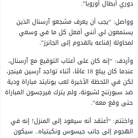
دوري أبطال أوروبا”.
وواصل: “يجب أن يعرف مشجعو آرسنال الذين
يستمعون لي أنني أفعل كل ما في وسعي
لمحاولة إقناعه بالقدوم إلى الجانرز”.
وأردف: “إنه كان على أعتاب التوقيع مع آرسنال،
عندما كان يبلغ 18 عامًا، أثناء تواجد آرسين فينجر،
لكن في اللحظة الأخيرة لعب يونايتد مباراة ودية
ضد سبورتنج لشبونة، ولم يترك فيرجسون المباراة
حتى وقع معه”.
واختتم: “أعتقد أنه سيعود إلى المنزل! إنه في
الهجوم إلى جانب جيسوس ونكيتياه.. سيكون