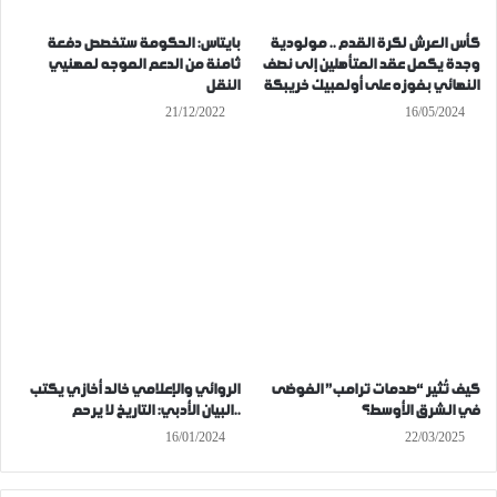
كأس العرش لكرة القدم .. مولودية
بايتاس: الحكومة ستخصص دفعة
وجدة يكمل عقد المتأهلين إلى نصف
ثامنة من الدعم الموجه لمهنيي
النهائي بفوزه على أولمبيك خريبكة
النقل
21/12/2022
16/05/2024
كيف تُثير “صدمات ترامب” الفوضى
الروائي والإعلامي خالد أخازي يكتب
في الشرق الأوسط؟
..البيان الأدبي: التاريخ لا يرحم
16/01/2024
22/03/2025