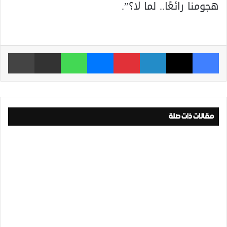
هجومنا رائعًا.. لما لا؟”.
فيسبوك
‫X
لينكدإن
بينتيريست
ماسنجر
واتساب
مشاركة عبر البريد
طباعة
مقالات ذات صلة