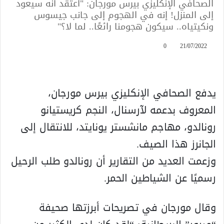
الصحافي الإنكليزي بيرس مورجان: "أعتقد أنه سيعود
إلى المنزل! إنه في الهجوم إلى جانب جيسوس
ونكيتياه.. سيكون هجومنا رائعًا.. لما لا؟"
0
21/07/2022
يدفع الصحافي الإنكليزي بيرس مورجان،
المعروف بدعمه لآرسنال، النجم كريستيانو
رونالدو، مهاجم مانشستر يونايتد، للانتقال إلى
الجانرز هذا الصيف.
وزعمت العديد من التقارير أن رونالدو طلب الرحيل
رسميًا عن الشياطين الحمر.
وقال مورجان في تصريحات أبرزتها صحيفة