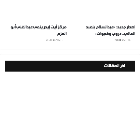
إصدار جديد: «عبدالسلام بنعبد
مركز آيت إيدر ينعي عبدالغني أبو
العالي.. دروب وفجوات»
العزم
20/03/2026
28/03/2026
اخر المقالات