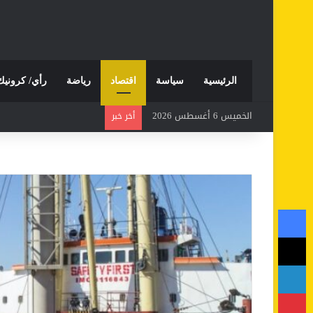
الرئيسية
سياسة
اقتصاد
رياضة
رأي/ كرونيك
الخميس 6 أغسطس 2026
أخر خبر
فيسبوك
‫X
لينكدإن
بينتيريست