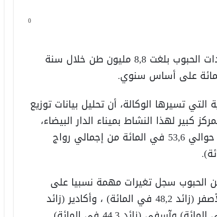
0
أفادت الوكالة الوطنية للموانئ بأن واردات الحبوب بلغت 8,8 مليون طن خلال سنة
 التي تسيرها الوكالة، أن تحليل بيانات توزيع
ركز كبير لهذا النشاط بميناء الدار البيضاء،
بجم قدره 4,7 مليون طن، وهو ما يمثل حوالي 53,6 في المائة من إجمالي رواج
من الحبوب سجل تغيرات مهمة نسبيا على
مستوى باقي الموانئ، ومنها الجرف الأصفر (زائد 48,2 في المائة) ، وأكادير (زائد