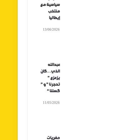
سياسية مع
منتخب
إيطاليا
13/06/2026
عبدالله
الذي…كان
يزعزع ”
تحجرنا ” و ”
كسلنا “
11/05/2026
حفريات