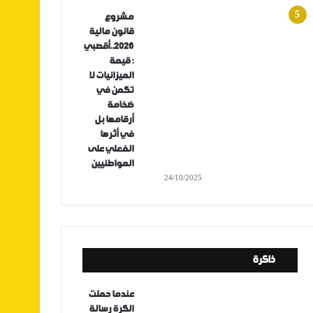
مشروع
قانون مالية
2026..أقصبي
: قيمة
الميزانيات لا
تكمن في
ضخامة
أرقامها بل
في أثرها
الفعلي على
المواطنيين
24/10/2025
ذاكرة
عندما حملت
الكرة رسالة