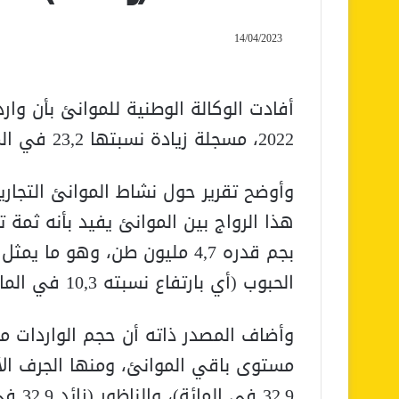
14/04/2023
2022، مسجلة زيادة نسبتها 23,2 في المائة على أساس سنوي.
وأوضح تقرير حول نشاط الموانئ التجارية
هذا الرواج بين الموانئ يفيد بأنه ثمة تم
الحبوب (أي بارتفاع نسبته 10,3 في المائة).
وأضاف المصدر ذاته أن حجم الواردات 
32,9 في المائة)، والناظور (زائد 32,9 في المائة) وآسفي (زائد 44,3 في المائة).