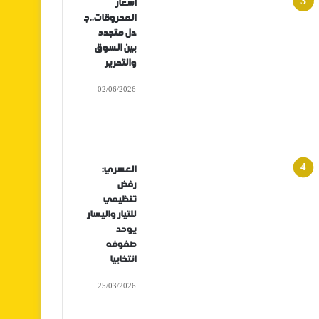
أسعار
المحروقات..ج
دل متجدد
بين السوق
والتحرير
02/06/2026
العسري:
رفض
تنظيمي
للتيار واليسار
يوحد
صفوفه
انتخابيا
25/03/2026