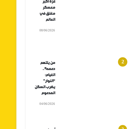
غزة أكبر
معسكر
مغلق في
العالم
08/06/2026
من يلتهم
دعمه؟..
الغيام:
“النوار”
يضرب السكن
المدعوم
04/06/2026