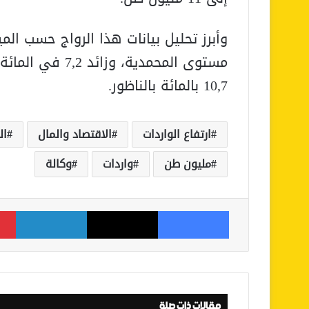
10,7 بالمائة بالناظور.
ارتفاع الواردات
الاقتصاد والمال
ال
مليون طن
واردات
وكالة
فيسبوك
‫X
لينكدإن
مقالات ذات صلة