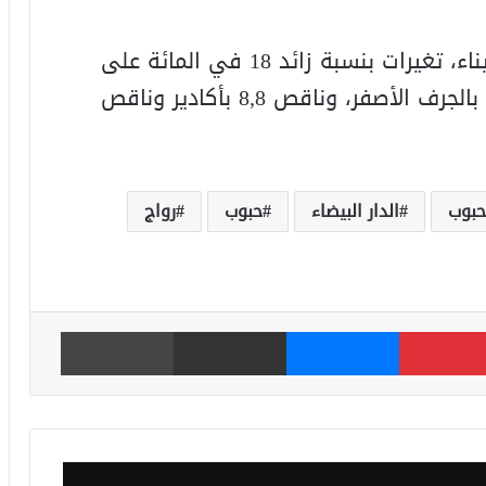
وأبرز تحليل بيانات هذا الرواج حسب الميناء، تغيرات بنسبة زائد 18 في المائة على
مستوى المحمدية، وزائد 7,2 في المائة بالجرف الأصفر، وناقص 8,8 بأكادير وناقص
حبوب
الدار البيضاء
حبوب
رواج
بينتيريست
ماسنجر
مشاركة عبر البريد
طباعة