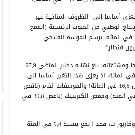
يعزى أساسا إلى “الظروف المناخية غير
نتاج الوطني من الحبوب الرئيسية (القمح
اللين والقمح الصلب والشعير) بنسبة 67 في المائة، برسم الموسم الفلاحي
كما أفاد التقرير بأن حجم رواج الفوسفاط ومشتقاته، بلغ نهاية دجنبر الماضي 27,9
يون طن، مسجلا انخفاضا بنسبة 20,5 في المائة، إذ يعزى هذا التغير أساسا إلى
التطور السلبي لصادرات الأسمدة (ناقص 16,6 في المائة) والفوسفاط الخام (ناقص
42,7 في المائة)، والكبريت (ناقص 8,4 في المئة) وحمض الكبريتيك (ناقص 39,8 في
وفي ما يتعلق بالرواج الإجمالي للهيدروكاربورات، فقد ارتفع بنسبة 9,4 في المئة