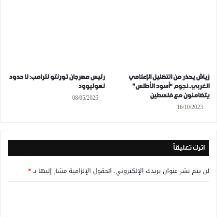
زياش يحذر من التضليل الإعلامي
رئيس مهرجان تورنتو لترامب: لا حدود
الغربي..نجوم “أسود الأطلس”
لهوليوود
يتضامنون مع فلسطين
08/05/2025
16/10/2023
اترك تعليقاً
لن يتم نشر عنوان بريدك الإلكتروني.
الحقول الإلزامية مشار إليها بـ
*
ا
ل