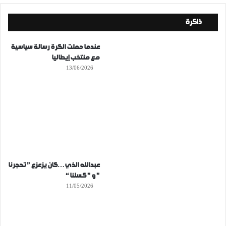
ذاكرة
عندما حملت الكرة رسالة سياسية
مع منتخب إيطاليا
13/06/2026
عبدالله الذي…كان يزعزع ” تحجرنا
” و ” كسلنا “
11/05/2026