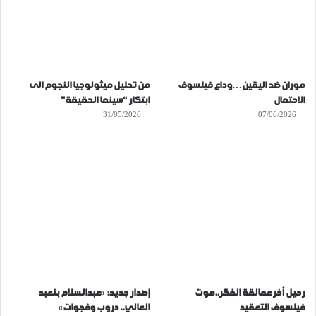
موران ضد اليقين…وداع فيلسوف
من تحليل ميثولوجيا النجوم الى
الاحتمال
ابتكار “سينما الحقيقة”
31/05/2026
07/06/2026
رحيل آخر عمالقة الفكر..موت
إصدار جديد: «عبدالسلام بنعبد
فيلسوف التعقيد
العالي.. دروب وفجوات»