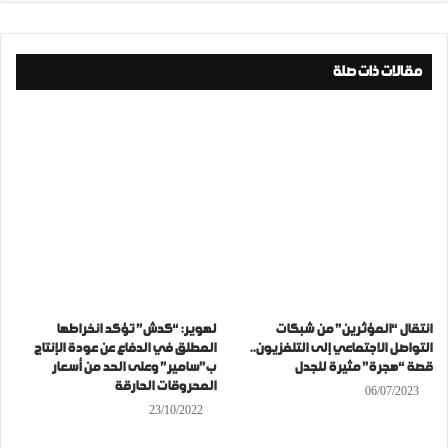
مقالات ذات صلة
انتقال “المؤثرين” من شبكات
لهوير: “كدش” تؤكد انخراطها
التواصل الاجتماعي إلى التلفزيون..
المطلق في الدفاع عن عودة الإنتاج
قصة “هجرة” مثيرة للجدل
ب”سامير” وعلى الحد من أسعار
المحروقات الحارقة
06/07/2023
23/10/2022