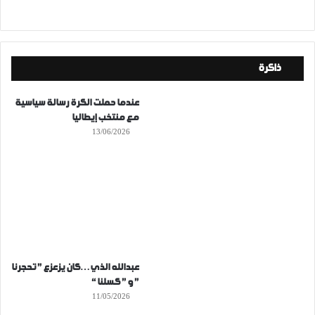
ذاكرة
عندما حملت الكرة رسالة سياسية
مع منتخب إيطاليا
13/06/2026
عبدالله الذي…كان يزعزع ” تحجرنا
” و ” كسلنا “
11/05/2026