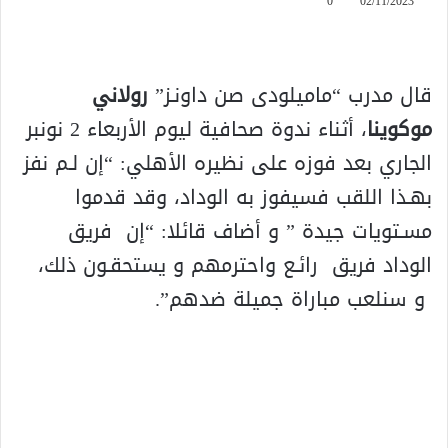
0
02/11/2023
قال مدرب “ماميلودى صن داونـز”
رولاني
موكوينا
، أثناء ندوة صحافية ليوم الأربعاء 2 نونبر
الجاري بعد فوزه على نظيره الأهلي: “إن لـم نفز
بهـذا اللقب فسيفوز به الوداد، وقد قدموا
مسـتويات جيدة ” و أضاف قائلا: “إن فريق
الوداد فريق رائـع واحترمهم و يستحقـون ذلك،
و سنلعب مباراة جميلة ضدهم”.