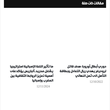
مقالات ذات صلة
دوري أبطال أوروبا: هدف قاتل
ما تأثير اللغة الإسبانية استراتيجيا
لروديغر يهدي ريال التعادل وبطاقة
يشغل مدريد..ألباريس يؤكد على
التأهل الى ثمن النهائي
أهمية تعزيز الروابط الثقافية بين
المغرب وإسبانيا
12/10/2022
12/11/2024