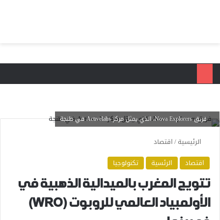
بحث عن
الق
فريق Nova Explorers، الذي يمثل مركز Activelabs في طنجة
الرئيسية
/
اقتصاد
اقتصاد
الرئسية
تكنولوجيا
تتويج المغرب بالميدالية الذهبية في
الأولمبياد العالمي للروبوت (WRO)