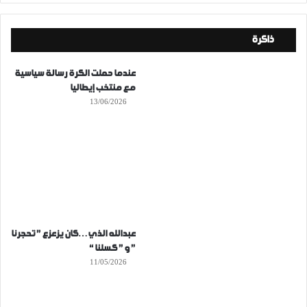
ذاكرة
عندما حملت الكرة رسالة سياسية
مع منتخب إيطاليا
13/06/2026
عبدالله الذي…كان يزعزع ” تحجرنا
” و ” كسلنا “
11/05/2026