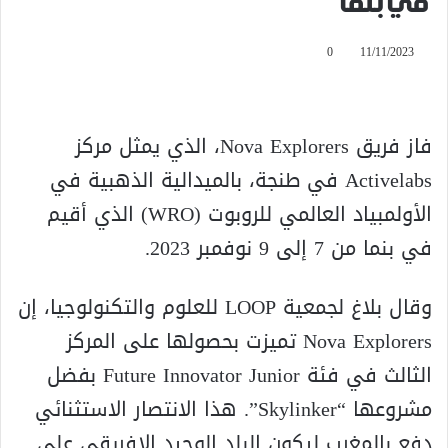
في بنما
0
11/11/2023
فاز فريق Nova Explorers، الذي يمثل مركز
Activelabs في طنجة، بالميدالية الذهبية في
الأولمبياد العالمي للروبوت (WRO) الذي أقيم
في بنما من 7 إلى 9 نوفمبر 2023.
وقال بلاغ لجمعية LOOP للعلوم والتكنولوجيا، إن
Nova Explorers تميزت بحصولها على المركز
الثالث في فئة Future Innovator Junior بفضل
مشروعها “Skylinker”. هذا الانتصار الاستثنائي
دفع بالمغرب ليكون البلد الوحيد الإفريقي على