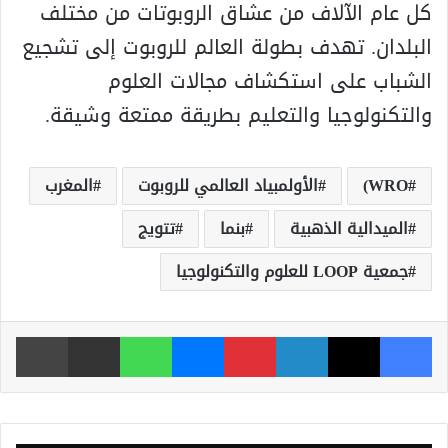
كل عام الآلاف من عشاق الروبوتات من مختلف
البلدان. تهدف بطولة العالم للروبوت إلى تشجيع
الشباب على استكشاف مجالات العلوم
والتكنولوجيا والتعليم بطريقة ممتعة وشيقة.
WRO)
الأولمبياد العالمي للروبوت
المغرب
الميدالية الذهبية
بنما
تتويج
جمعية LOOP للعلوم والتكنولوجيا
فيسبوك
‫X
لينكدإن
بينتيريست
ماسنجر
واتساب
مشاركة عبر البريد
طباعة