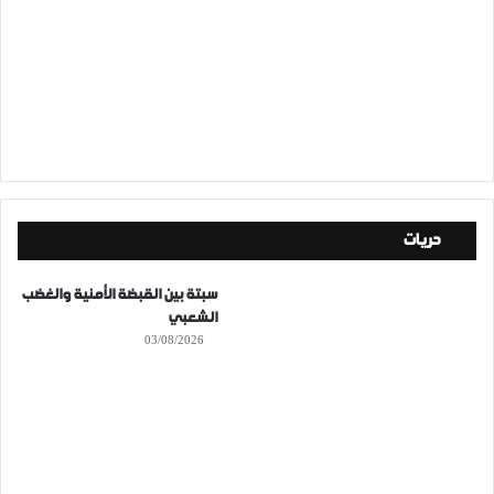
حريات
سبتة بين القبضة الأمنية والغضب
الشعبي
03/08/2026