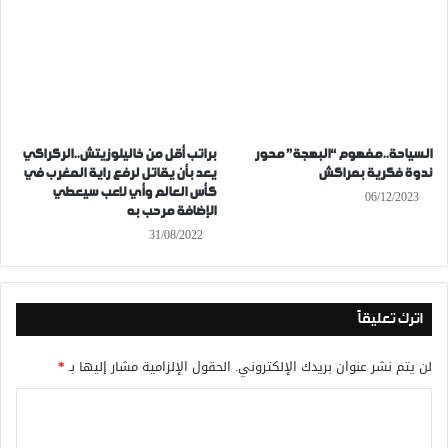
السياحة..مفهوم “البهجة” محور
براتب أقل من خاليلوزيتش..الركراكي
ندوة فكرية بمراكش
يعد بأن يقاتل لرفع راية المغرب في
كأس العالم وأي لاعب سيعطي
06/12/2023
الإضافة مرحب به
31/08/2022
اترك تعليقاً
لن يتم نشر عنوان بريدك الإلكتروني.
الحقول الإلزامية مشار إليها بـ
*
ا
ل