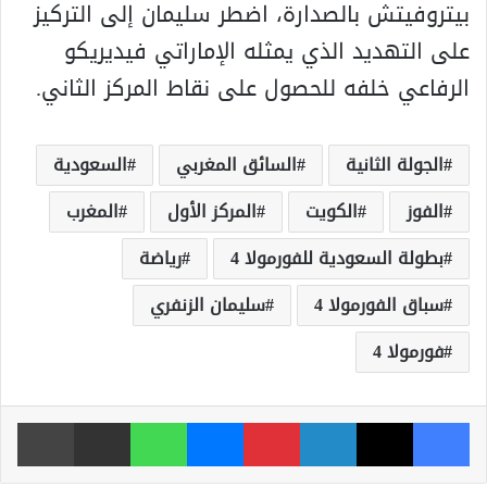
بيتروفيتش بالصدارة، اضطر سليمان إلى التركيز
على التهديد الذي يمثله الإماراتي فيديريكو
الرفاعي خلفه للحصول على نقاط المركز الثاني.
الجولة الثانية
السائق المغربي
السعودية
الفوز
الكويت
المركز الأول
المغرب
بطولة السعودية للفورمولا 4
رياضة
سباق الفورمولا 4
سليمان الزنفري
فورمولا 4
فيسبوك
‫X
لينكدإن
بينتيريست
ماسنجر
واتساب
مشاركة عبر البريد
طباعة