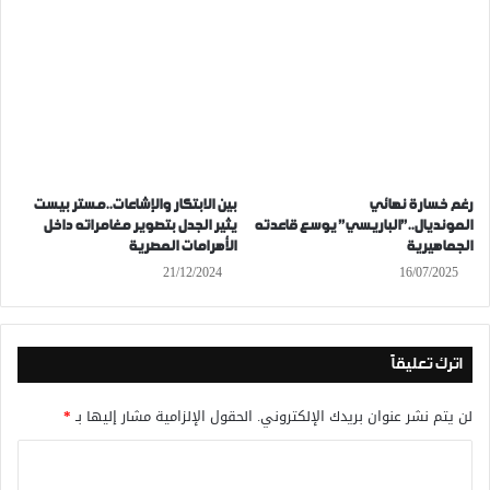
رغم خسارة نهائي
بين الابتكار والإشاعات..مستر بيست
المونديال..”الباريسي” يوسع قاعدته
يثير الجدل بتصوير مغامراته داخل
الجماهيرية
الأهرامات المصرية
21/12/2024
16/07/2025
اترك تعليقاً
لن يتم نشر عنوان بريدك الإلكتروني.
الحقول الإلزامية مشار إليها بـ
*
ا
ل