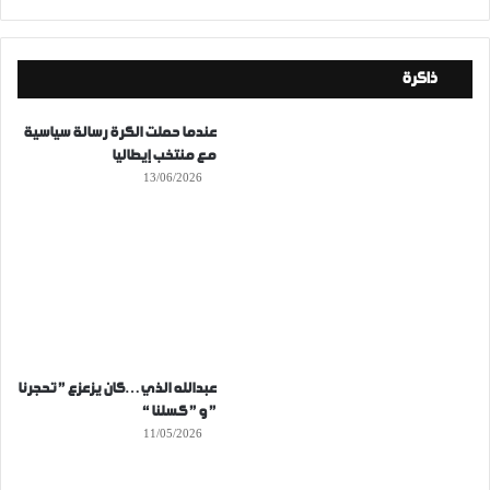
ذاكرة
عندما حملت الكرة رسالة سياسية
مع منتخب إيطاليا
13/06/2026
عبدالله الذي…كان يزعزع ” تحجرنا
” و ” كسلنا “
11/05/2026