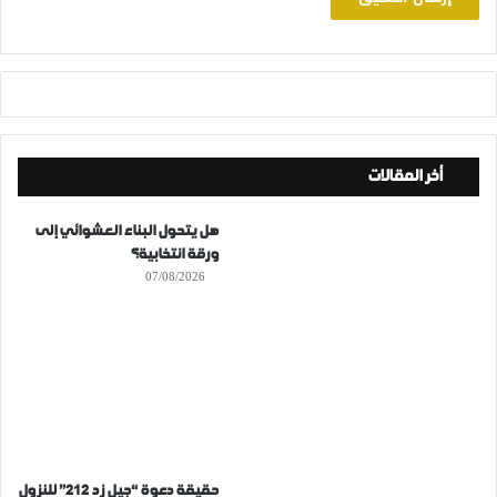
أخر المقالات
هل يتحول البناء العشوائي إلى
ورقة انتخابية؟
07/08/2026
حقيقة دعوة “جيل زد 212” للنزول