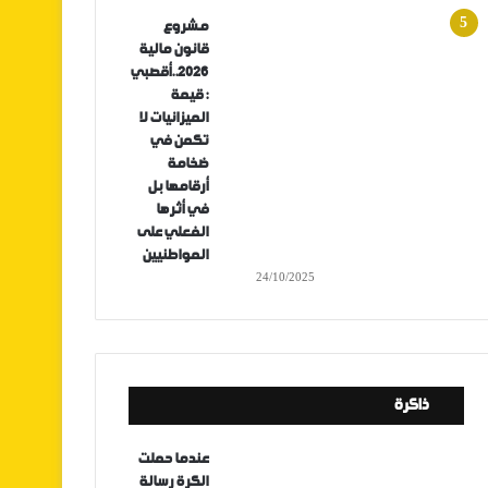
مشروع
قانون مالية
2026..أقصبي
: قيمة
الميزانيات لا
تكمن في
ضخامة
أرقامها بل
في أثرها
الفعلي على
المواطنيين
24/10/2025
ذاكرة
عندما حملت
الكرة رسالة