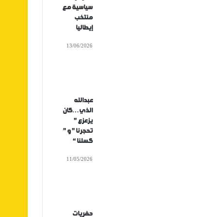
سياسية مع
منتخب
إيطاليا
13/06/2026
عبدالله
الذي…كان
يزعزع ”
تحجرنا ” و ”
كسلنا “
11/05/2026
حفريات