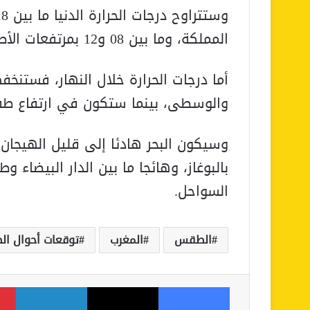
المملكة، وما بين 08 و12 بمرتفعات الأطلس، وما بين 12 و17 درجة بباقي المناطق.
أما درجات الحرارة خلال النهار، فستن
والوسطى، بينما ستكون في ارتفاع طف
وسيكون البحر هادئا إلى قليل الهيجان
بالبوغاز، وهائجا ما بين الدار البيضاء 
السواحل.
الطقس
المغرب
توقعات أحوال ا
فيسبوك
‫X
لينكدإن