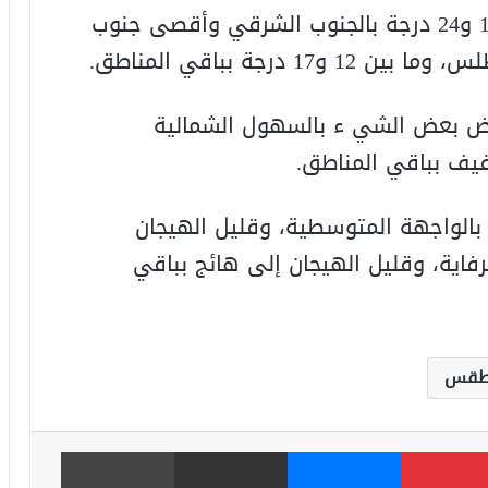
وستتراوح درجات الحرارة الدنيا ما بين 18 و24 درجة بالجنوب الشرقي وأقصى جنوب
خفض بعض الشي ء بالسهول الشمالية
يف بباقي المناطق.
 بالواجهة المتوسطية، وقليل الهيجان
وطرفاية، وقليل الهيجان إلى هائج بباقي
لطقس
بينتيريست
ماسنجر
مشاركة عبر البريد
طباعة