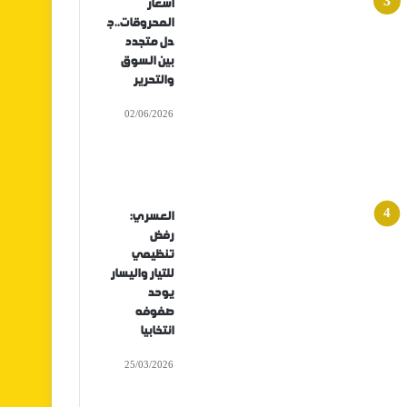
أسعار
المحروقات..ج
دل متجدد
بين السوق
والتحرير
02/06/2026
العسري:
رفض
تنظيمي
للتيار واليسار
يوحد
صفوفه
انتخابيا
25/03/2026