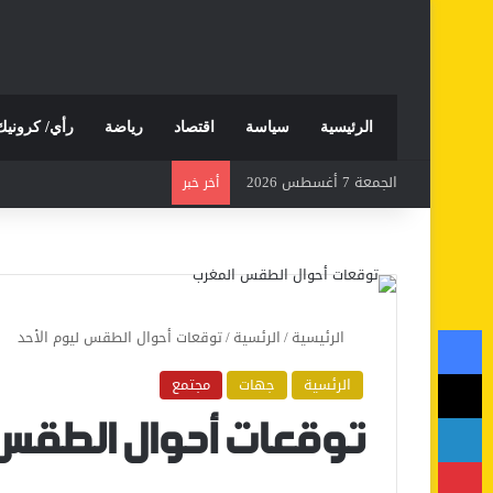
الرئيسية
سياسة
اقتصاد
رياضة
رأي/ كرونيك
الجمعة 7 أغسطس 2026
أخر خبر
فيسبوك
الرئيسية
/
الرئسية
/
توقعات أحوال الطقس ليوم الأحد
‫X
الرئسية
جهات
مجتمع
لينكدإن
توقعات أحوال الطقس 
بينتيريست