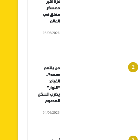
غزة أكبر
معسكر
مغلق في
العالم
08/06/2026
من يلتهم
دعمه؟..
الغيام:
“النوار”
يضرب السكن
المدعوم
04/06/2026