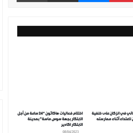
ئي في انزكان على خلفية
اختتام فعاليات هاكاثون “24 ساعة من أجل
لاعتداء أثناء ممارسته
الابتكار بجهة سوس ماسة” بمدينة
الابتكار اكادير
08/04/2023