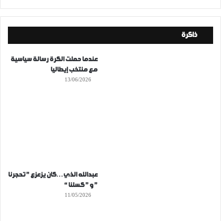
ذاكرة
عندما حملت الكرة رسالة سياسية
مع منتخب إيطاليا
13/06/2026
عبدالله الذي…كان يزعزع ” تحجرنا
” و ” كسلنا “
11/05/2026