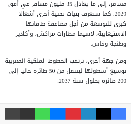
مسافر، إلى ما يعادل 35 مليون مسافر في أفق
2029. كما ستعرف بنيات تحتية أخرى أشغالا
كبرى للتوسعة من أجل مضاعفة طاقاتها
الاستيعابية، لاسيما مطارات مراكش، وأكادير
وطنجة وفاس.
ومن جهة أخرى، ترتقب الخطوط الملكية المغربية
توسيع أسطولها لينتقل من 50 طائرة حاليا إلى
200 طائرة بحلول سنة 2037.
فيسبوك
‫X
لينكدإن
بينتيريست
ماسنجر
واتساب
مشاركة عبر البريد
طباعة