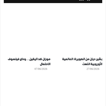
بشير ديان من الصويرة: العالمية
موران ضد اليقين…وداع فيلسوف
الأوروبية انتهت
الاحتمال
07/06/2026
27/06/2026