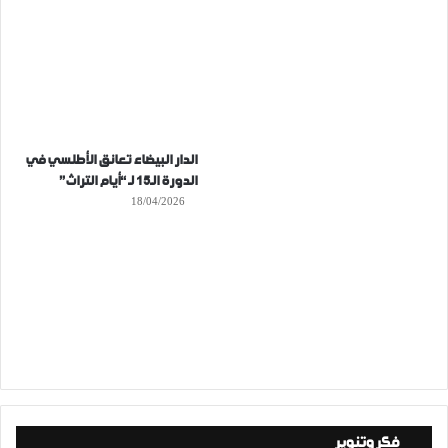
الدار البيضاء تعانق الأطلسي في
الدورة الـ15 لـ “أيام التراث”
18/04/2026
فكر وتنوير