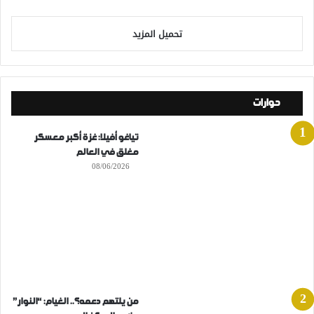
تحميل المزيد
حوارات
تياغو أفيلا: غزة أكبر معسكر
مغلق في العالم
08/06/2026
من يلتهم دعمه؟.. الغيام: “النوار”