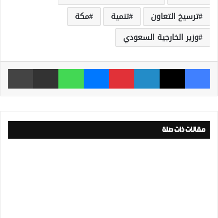
ترسيخ التعاون
تنمية
مكة
وزير الخارجية السعودي
فيسبوك
‫X
لينكدإن
بينتيريست
ماسنجر
واتساب
مشاركة عبر البريد
طباعة
مقالات ذات صلة