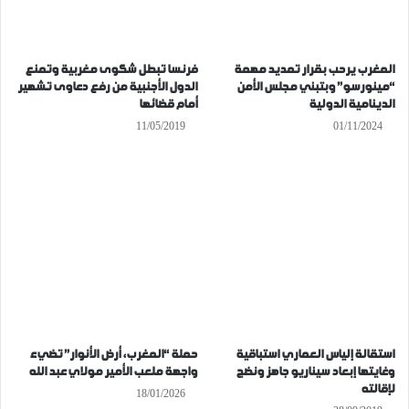
المغرب يرحب بقرار تمديد مهمة
فرنسا تبطل شكوى مغربية وتمنع
“مينورسو” وبتبني مجلس الأمن
الدول الأجنبية من رفع دعاوى تشهير
الدينامية الدولية
أمام قضائها
11/05/2019
01/11/2024
استقالة إلياس العماري استباقية
حملة “المغرب، أرض الأنوار” تضيء
وغايتها إبعاد سيناريو جاهز ونضج
واجهة ملعب الأمير مولاي عبد الله
لإقالته
18/01/2026