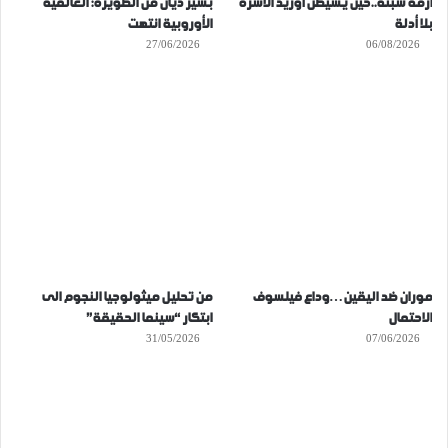
أزمة سبتة..حين يشيطن أوريد الأسرة
بشير ديان من الصويرة: العالمية
بلا أدلة
الأوروبية انتهت
27/06/2026
06/08/2026
موران ضد اليقين…وداع فيلسوف
من تحليل ميثولوجيا النجوم الى
الاحتمال
ابتكار “سينما الحقيقة”
31/05/2026
07/06/2026