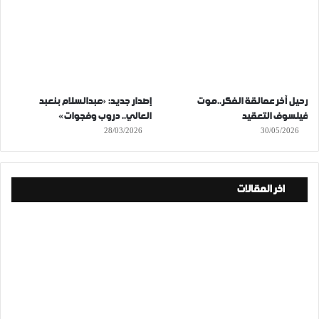
رحيل آخر عمالقة الفكر..موت
إصدار جديد: «عبدالسلام بنعبد
فيلسوف التعقيد
العالي.. دروب وفجوات»
28/03/2026
30/05/2026
اخر المقالات