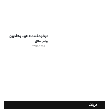
الرشوة تُسقط طبيبا و3 آخرين
ببني ملال
07/08/2026
حريات