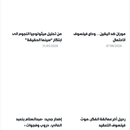
موران ضد اليقين…وداع فيلسوف
من تحليل ميثولوجيا النجوم الى
الاحتمال
ابتكار “سينما الحقيقة”
31/05/2026
07/06/2026
رحيل آخر عمالقة الفكر..موت
إصدار جديد: «عبدالسلام بنعبد
فيلسوف التعقيد
العالي.. دروب وفجوات»