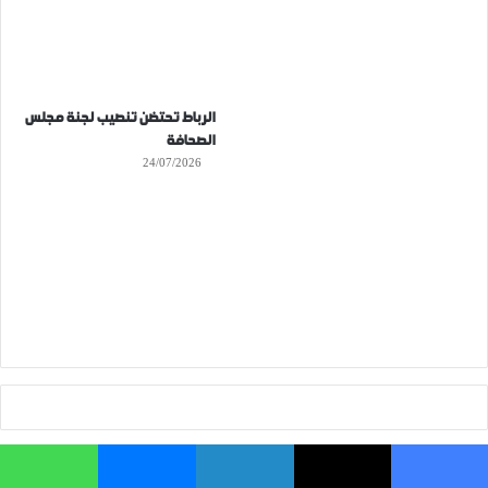
الرباط تحتضن تنصيب لجنة مجلس
الصحافة
24/07/2026
فيسبوك
‫X
لينكدإن
ماسنجر
واتساب