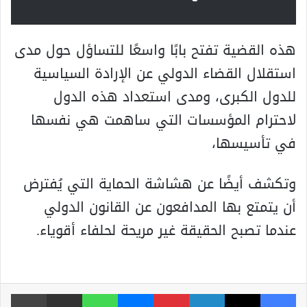
هذه القضية تفتح بابًا واسعًا للتساؤل حول مدى
استقلال القضاء الدولي عن الإرادة السياسية
للدول الكبرى، ومدى استعداد هذه الدول
لاحترام المؤسسات التي ساهمت هي نفسها
في تأسيسها،
وتكشف أيضًا عن هشاشة الحماية التي يُفترض
أن يتمتع بها المدافعون عن القانون الدولي
عندما تصبح الحقيقة غير مريحة لحلفاء أقوياء.
فيسبوك
‫X
لينكدإن
بينتيريست
ماسنجر
واتساب
مشاركة عبر البريد
طباعة