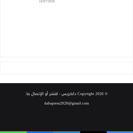
24/07/2026
© Copyright 2026
دابابريس
- للنشر أو الإتصال بنا:
dabapress2020@gmail.com
‫X
فيسبوك
انستقرام