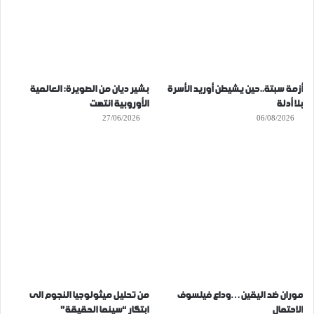
أزمة سبتة..حين يشيطن أوريد الأسرة
بشير ديان من الصويرة: العالمية
بلا أدلة
الأوروبية انتهت
27/06/2026
06/08/2026
موران ضد اليقين…وداع فيلسوف
من تحليل ميثولوجيا النجوم الى
الاحتمال
ابتكار “سينما الحقيقة”