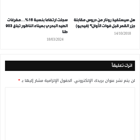
هل سيستفيذ رونار من دروس مقابلة
سجلت ارتفاعا بنسبة 16%…مفرغات
جزر القمر قبل فوات الآوان؟ (فيديو)
الصيد البحري بميناء الناظور تبلغ 903
طنا
14/10/2018
18/03/2024
اترك تعليقاً
لن يتم نشر عنوان بريدك الإلكتروني.
الحقول الإلزامية مشار إليها بـ
*
ا
ل
ت
ع
ل
ي