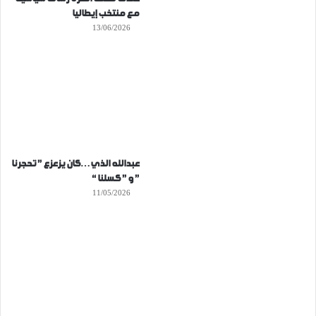
مع منتخب إيطاليا
13/06/2026
عبدالله الذي…كان يزعزع ” تحجرنا
” و ” كسلنا “
11/05/2026