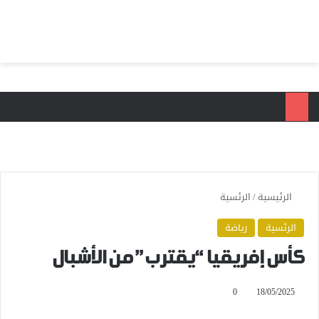
بحث عن
الق
الرئيسية
/
الرئسية
الرئسية
رياضة
كأس إفريقيا “يقترب” من الأشبال
0
18/05/2025