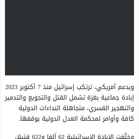
وبدعم أمريكي، ترتكب إسرائيل منذ 7 أكتوبر 2023
إبادة جماعية بغزة تشمل القتل والتجويع والتدمير
والتهجير القسري، متجاهلة النداءات الدولية
كافة وأوامر لمحكمة العدل الدولية بوقفها.
وخلّفت الإبادة الإسرائيلية 62 ألفا و622 قتيلا،