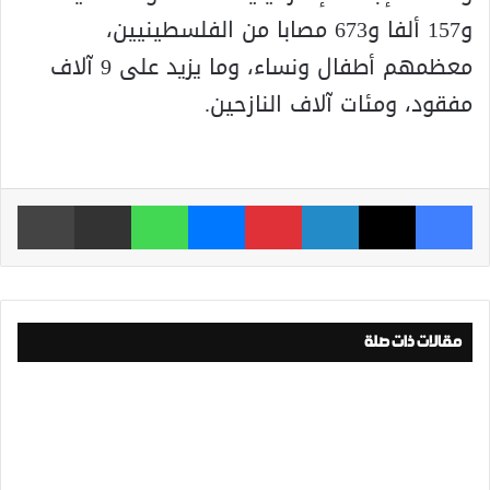
و157 ألفا و673 مصابا من الفلسطينيين،
معظمهم أطفال ونساء، وما يزيد على 9 آلاف
مفقود، ومئات آلاف النازحين.
فيسبوك
‫X
لينكدإن
بينتيريست
ماسنجر
واتساب
مشاركة عبر البريد
طباعة
مقالات ذات صلة