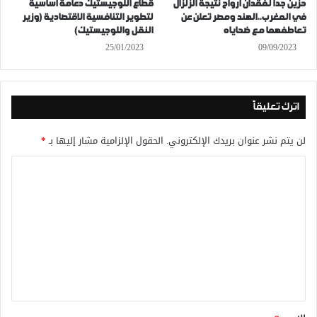
حزين جدا لفقدان أرواح نتيجة الزلزال
قطاع اللوجيستيك دعامة أساسية
في المغرب..الهند ومصر تعلن عن
لتطوير التنافسية الاقتصادية (وزير
تعاطفهما مع ضحاياه
النقل واللوجيستيك)
25/01/2023
09/09/2023
اترك تعليقاً
لن يتم نشر عنوان بريدك الإلكتروني.
الحقول الإلزامية مشار إليها بـ
*
ا
ل
ت
ع
ل
ي
ق
*