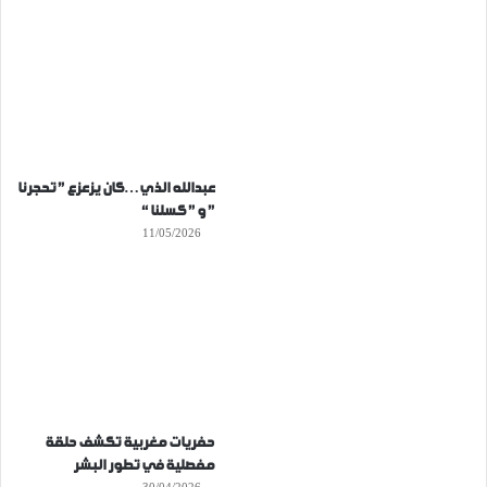
عبدالله الذي…كان يزعزع ” تحجرنا
” و ” كسلنا “
11/05/2026
حفريات مغربية تكشف حلقة
مفصلية في تطور البشر