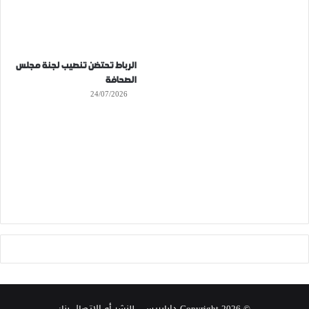
الرباط تحتضن تنصيب لجنة مجلس
الصحافة
24/07/2026
© Copyright 2026
دابابريس
- للنشر أو الإتصال بنا: