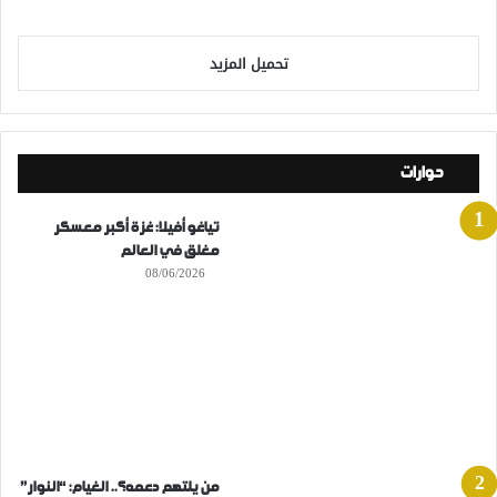
تحميل المزيد
حوارات
تياغو أفيلا: غزة أكبر معسكر
مغلق في العالم
08/06/2026
من يلتهم دعمه؟.. الغيام: “النوار”