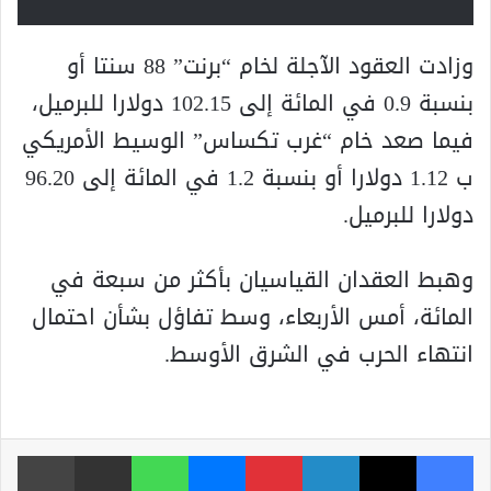
وزادت العقود الآجلة لخام “برنت” 88 سنتا أو
بنسبة 0.9 في المائة إلى 102.15 دولارا للبرميل،
فيما صعد خام “غرب تكساس” الوسيط الأمريكي
ب 1.12 دولارا أو بنسبة 1.2 في المائة إلى 96.20
دولارا للبرميل.
وهبط العقدان القياسيان بأكثر من سبعة في
المائة، أمس الأربعاء، وسط تفاؤل بشأن احتمال
انتهاء الحرب في الشرق الأوسط.
فيسبوك
‫X
لينكدإن
بينتيريست
ماسنجر
واتساب
مشاركة عبر البريد
طباعة