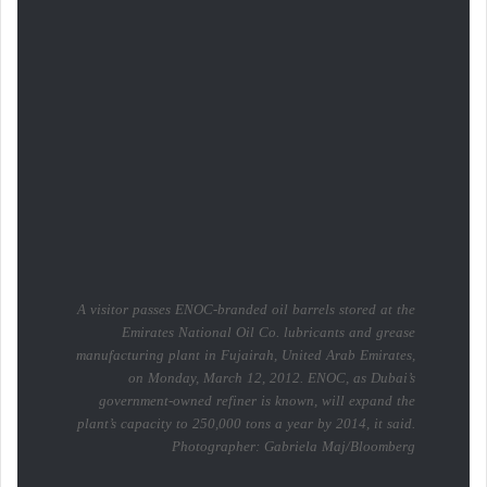
A visitor passes ENOC-branded oil barrels stored at the
Emirates National Oil Co. lubricants and grease
manufacturing plant in Fujairah, United Arab Emirates,
on Monday, March 12, 2012. ENOC, as Dubai’s
government-owned refiner is known, will expand the
plant’s capacity to 250,000 tons a year by 2014, it said.
Photographer: Gabriela Maj/Bloomberg