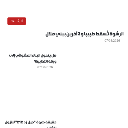
الرئسية
الرشوة تُسقط طبيبا و3 آخرين ببني ملال
07/08/2026
هل يتحول البناء العشوائي إلى
ورقة انتخابية؟
07/08/2026
حقيقة دعوة “جيل زد 212” للنزول