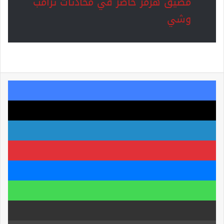
مضيق هرمز حاضر في محادثات ترامب
وشي
فيسبوك
‫X
لينكدإن
بينتيريست
ماسنجر
واتساب
مشاركة عبر البريد
طباعة