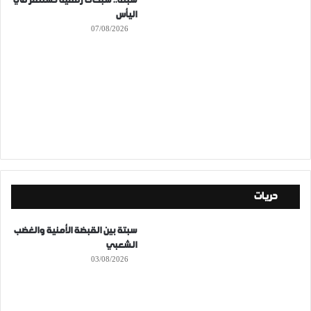
سبتة.. شبكات رقمية تستثمر في
اليأس
07/08/2026
حريات
سبتة بين القبضة الأمنية والغضب
الشعبي
03/08/2026