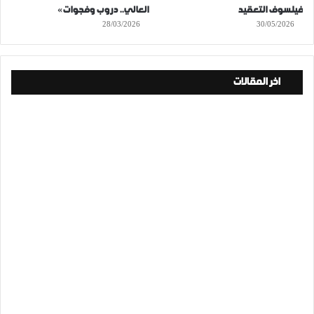
فيلسوف التعقيد
العالي.. دروب وفجوات»
28/03/2026
30/05/2026
اخر المقالات