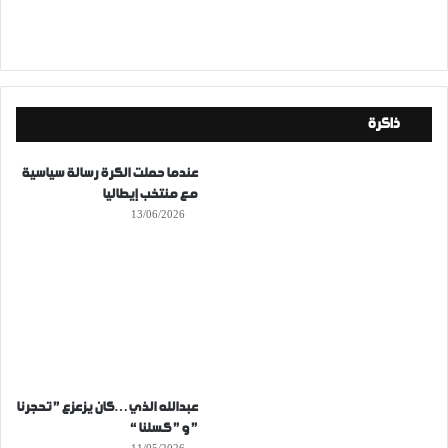
ذاكرة
عندما حملت الكرة رسالة سياسية
مع منتخب إيطاليا
13/06/2026
عبدالله الذي…كان يزعزع ” تحجرنا
” و ” كسلنا “