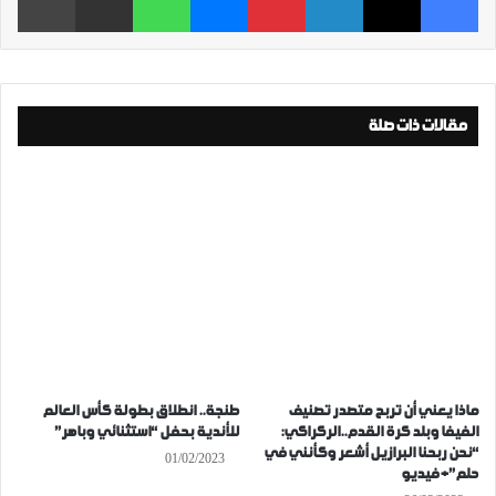
مقالات ذات صلة
ماذا يعني أن تربح متصدر تصنيف
طنجة.. انطلاق بطولة كأس العالم
الفيفا وبلد كرة القدم..الركراكي:
للأندية بحفل “استثنائي وباهر”
“نحن ربحنا البرازيل أشعر وكأنني في
01/02/2023
حلم”+ فيديو