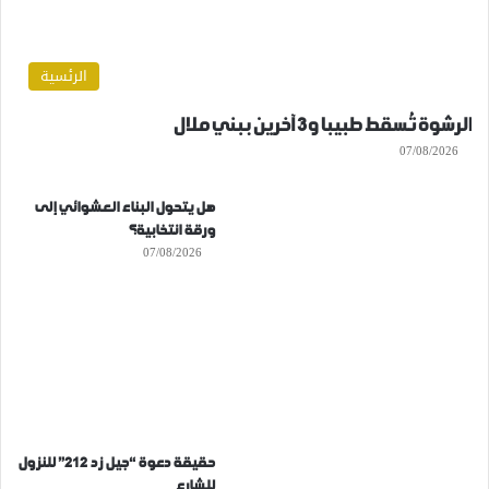
الرئسية
الرشوة تُسقط طبيبا و3 آخرين ببني ملال
07/08/2026
هل يتحول البناء العشوائي إلى
ورقة انتخابية؟
07/08/2026
حقيقة دعوة “جيل زد 212” للنزول
للشارع