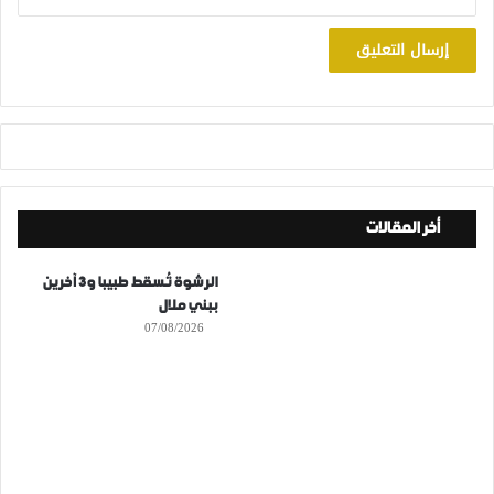
أخر المقالات
الرشوة تُسقط طبيبا و3 آخرين
ببني ملال
07/08/2026