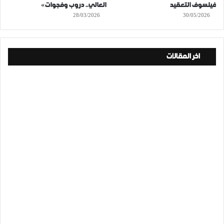
فيلسوف التعقيد
العالي.. دروب وفجوات»
28/03/2026
30/05/2026
اخر المقالات