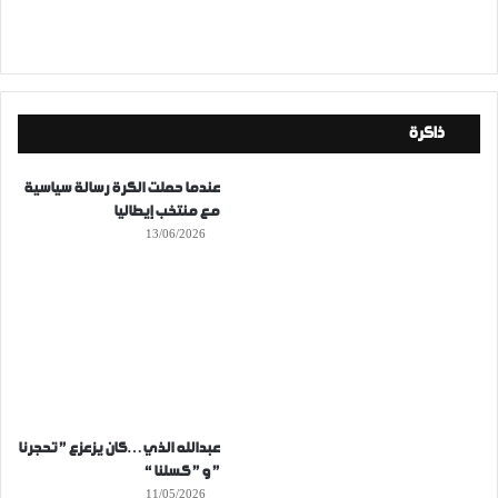
ذاكرة
عندما حملت الكرة رسالة سياسية
مع منتخب إيطاليا
13/06/2026
عبدالله الذي…كان يزعزع ” تحجرنا
” و ” كسلنا “
11/05/2026