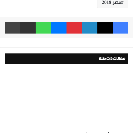
مصر 2019
فيسبوك
‫X
لينكدإن
بينتيريست
ماسنجر
واتساب
مشاركة عبر البريد
طباعة
مقالات ذات صلة