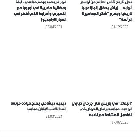
دخل تاريخ كأس العالم من أوسع
فوز تاريخي ورقم قياسي.. ليلة
أبوابه…زياش يحقق إنجازا عربيا
رمضانية مغربية في أوروبا مع
تاريخيا ويصرح “شكرا لجماهيرنا
النصيري وأمرابط الذي أفطر في
الرائعة”
المباراة(فيديو)
02/04/2023
01/12/2022
“البقاء” في باريس سان جرمان خياري
ديديه ديشامب يمنح قيادة فرنسا
الوحيد..مبابي يرفض الخوض في
إلى اللاعب كيليان مبابي
تفاصيل المشادة مع ناديه
21/03/2023
17/06/2023