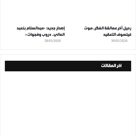
رحيل آخر عمالقة الفكر..موت
إصدار جديد: «عبدالسلام بنعبد
فيلسوف التعقيد
العالي.. دروب وفجوات»
28/03/2026
30/05/2026
اخر المقالات