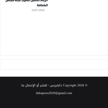
الرباط تحتضن تنصيب لجنة مجلس
الصحافة
24/07/2026
© Copyright 2026
دابابريس
- للنشر أو الإتصال بنا:
dabapress2020@gmail.com
‫X
فيسبوك
انستقرام