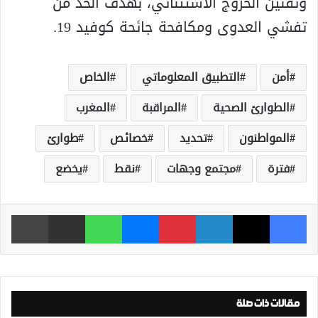
وتقنين الخروج الاستثنائي، بهدف الحد من
تفشي العدوى ومكافحة جائحة كوفيد 19.
أمن
التطبيق المعلوماتي
الخاص
الطوارئ الصحية
المراقبة
المغرب
المواطنون
تحديد
خصائص
طوارئ
فترة
مجتمع وجهات
نقط
يخضع
فيسبوك
‫X
لينكدإن
بينتيريست
ماسنجر
واتساب
مشاركة عبر البريد
طباعة
مقالات ذات صلة