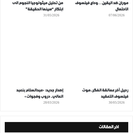
موران ضد اليقين…وداع فيلسوف
من تحليل ميثولوجيا النجوم الى
الاحتمال
ابتكار “سينما الحقيقة”
31/05/2026
07/06/2026
رحيل آخر عمالقة الفكر..موت
إصدار جديد: «عبدالسلام بنعبد
فيلسوف التعقيد
العالي.. دروب وفجوات»
28/03/2026
30/05/2026
اخر المقالات