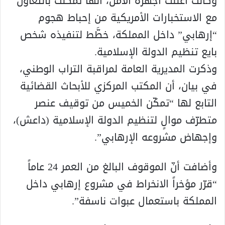
وكانت أعلنت أجهزة الأمن، أنها تمكّنت بالتعاون
مع الاستخبارات الأمريكية من إحباط هجوم
“إرهابي” داخل المملكة، خطَّط لتنفيذه شخص
بايع تنظيم الدولة الإسلامية.
وذكرت المديرية العامة لمراقبة التراب الوطني،
في بيان، أن المكتب المركزي للأبحاث القضائية
التابع لها “تمكّن الخميس من توقيف عنصر
متطرّف موالٍ لتنظيم الدولة الإسلامية (داعش)،
وإجهاض مشروعه الإرهابي”.
وأضافت أنّ الموقوف البالغ من العمر 24 عاماً
“قرّر مؤخراً الانخراط في مشروع إرهابي داخل
المملكة باستعمال عبوات ناسفة”.