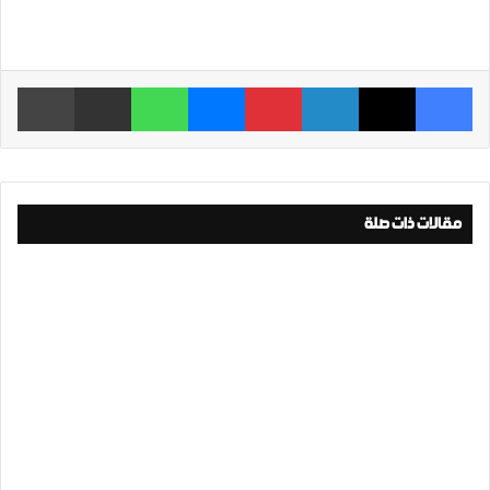
فيسبوك
‫X
لينكدإن
بينتيريست
ماسنجر
واتساب
مشاركة عبر البريد
طباعة
مقالات ذات صلة