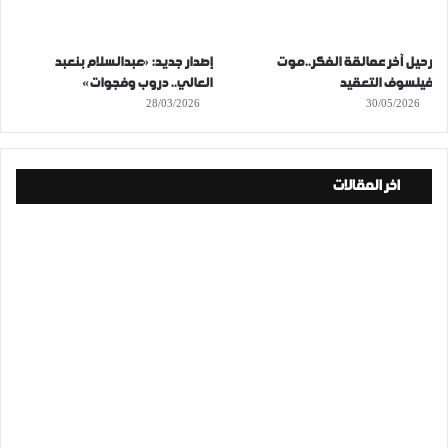
رحيل آخر عمالقة الفكر..موت
إصدار جديد: «عبدالسلام بنعبد
فيلسوف التعقيد
العالي.. دروب وفجوات»
28/03/2026
30/05/2026
اخر المقالات