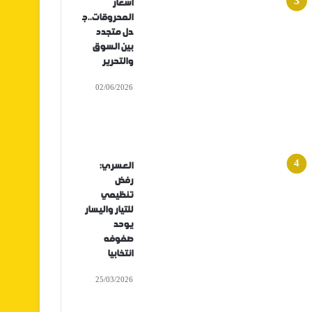
أسعار
المحروقات..ج
دل متجدد
بين السوق
والتحرير
02/06/2026
العسري:
رفض
تنظيمي
للتيار واليسار
يوحد
صفوفه
انتخابيا
25/03/2026