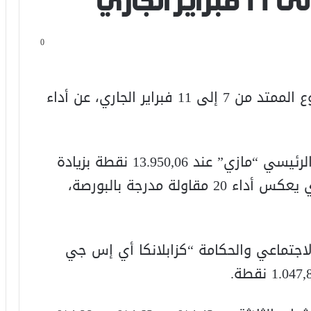
0
بصمت بورصة الدار البيضاء، خلال الأسبوع الممتد من 7 إلى 11 فبراير الجاري، عن أداء
ففي الوقت الذي استقر فيه مؤشرها الرئيسي “مازي” عند 13.950,06 نقطة بزيادة
بلغت 0,01%، سجل مؤشر (MSI20)، الذي يعكس أداء 20 مقاولة مدرجة بالبورصة،
اجتماعي والحكامة “كزابلانكا أي إس جي