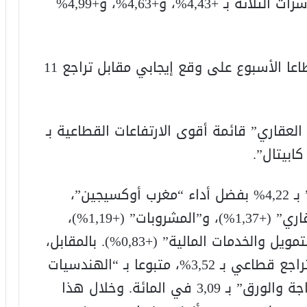
ومنذ بداية السنة، ارتفع أداء هذه المؤشرات الثلاثة بـ +4,43%، و+4,63%، و+4,99%
وعلى المستوى القطاعي، أنهى 11 قطاعا الأسبوع على وقع إيجابي مقابل تراجع 11
لعقاري” قائمة أقوى الارتفاعات القطاعية بـ
من جانبه، ارتفع مؤشر قطاع “الكيمياء” بـ 4,22% بفضل أداء “مغرب أوكسيجين”،
متبوعا بقطاعات “شركات الاستثمار العقاري” (+1,37%)، و”المشروبات” (+1,19%)،
و”خدمات النقل” (+0,85%)، و”شركات التمويل والخدمات المالية” (+0,83%). بالمقابل،
سجل قطاع “الصناعة الصيدلية” أقوى تراجع قطاعي بـ 3,52%، متبوعا بـ “الهندسيات
و التجهيزات الصناعية” بـ 3,46%، و”الحراجة والورق” بـ 3,09 في المائة. وخلال هذا