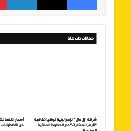
مقالات ذات صلة
شركة “إل عال” الإسرائيلية توقع اتفاقية
أسعار النفط تش
“الرمز المشترك” مع الخطوط الملكية
من الاضطرابات
المغربية