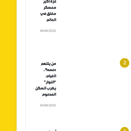
غزة أكبر
معسكر
مغلق في
العالم
08/06/2026
من يلتهم
دعمه؟..
الغيام:
“النوار”
يضرب السكن
المدعوم
04/06/2026