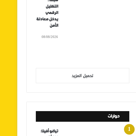
سبتة..
التضليل
الرقمي
يدخل معادلة
الأمن
08/08/2026
تحميل المزيد
حوارات
تياغو أفيلا: