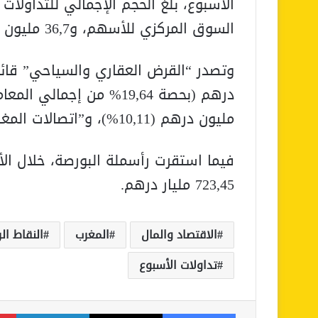
السوق المركزي للأسهم، و36,7 مليون في سوق الكتل.
مليون درهم (10,11%)، و”اتصالات المغرب” بما يقارب 58,7 مليون درهم ( 7,24 %).
723,45 مليار درهم.
الاقتصاد والمال
المغرب
النقاط ال
تداولات الأسبوع
فيسبوك
‫X
لينكدإن