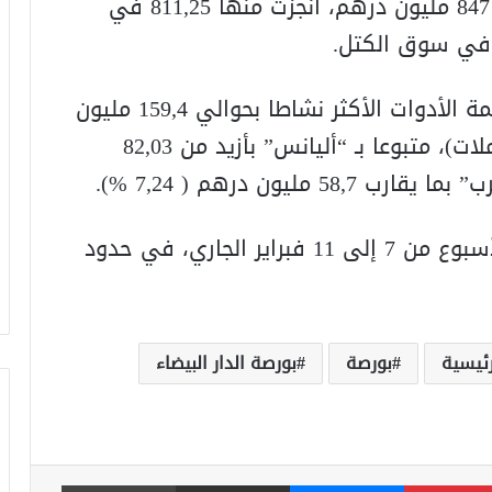
الأسبوع، بلغ الحجم الإجمالي للتداولات 847 مليون درهم، أنجزت منها 811,25 في
وتصدر “القرض العقاري والسياحي” قائمة الأدوات الأكثر نشاطا بحوالي 159,4 مليون
درهم (بحصة 19,64% من إجمالي المعاملات)، متبوعا بـ “أليانس” بأزيد من 82,03
فيما استقرت رأسملة البورصة، خلال الأسبوع من 7 إلى 11 فبراير الجاري، في حدود
رئيسية
بورصة
بورصة الدار البيضاء
بينتيريست
ماسنجر
مشاركة عبر البريد
طباعة