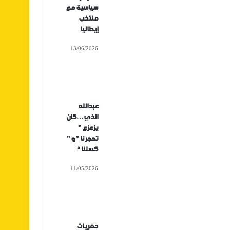
سياسية مع
منتخب
إيطاليا
13/06/2026
عبدالله
الذي…كان
يزعزع ”
تحجرنا ” و ”
كسلنا “
11/05/2026
حفريات