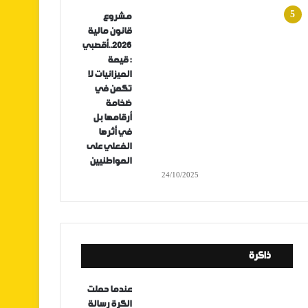
مشروع
قانون مالية
2026..أقصبي
: قيمة
الميزانيات لا
تكمن في
ضخامة
أرقامها بل
في أثرها
الفعلي على
المواطنيين
24/10/2025
ذاكرة
عندما حملت
الكرة رسالة