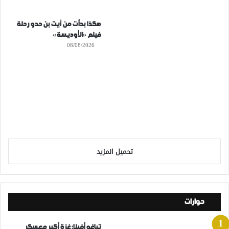
هكذا بدأت من آيت بن حدو رحلة
فيلم «الأوديسة»
08/08/2026
تحميل المزيد
حوارات
تياغو أفيلا: غزة أكبر معسكر