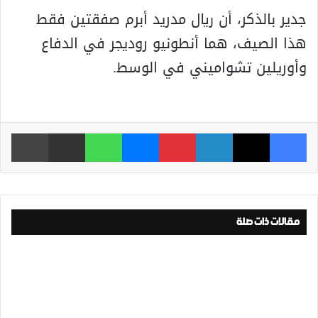
جدير بالذكر، أن ريال مدريد أبرم صفقتين فقط
هذا الصيف، هما أنطونيو روديجر في الدفاع
وأوريلين تشواميني في الوسط.
فيسبوك
‫X
لينكدإن
بينتيريست
ماسنجر
واتساب
مشاركة عبر البريد
طباعة
مقالات ذات صلة