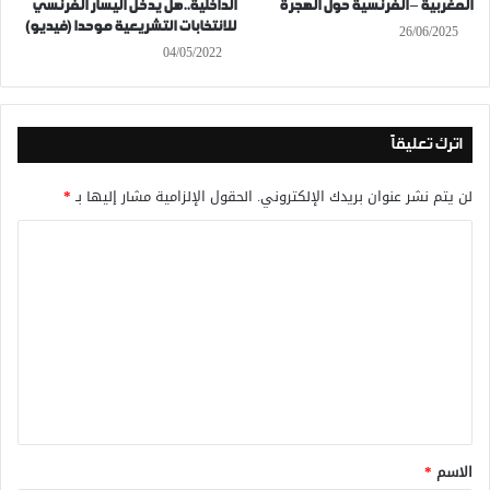
المغربية – الفرنسية حول الهجرة
الداخلية..هل يدخل اليسار الفرنسي
للانتخابات التشريعية موحدا (فيديو)
26/06/2025
04/05/2022
اترك تعليقاً
لن يتم نشر عنوان بريدك الإلكتروني.
الحقول الإلزامية مشار إليها بـ
*
ا
ل
ت
ع
ل
ي
ق
*
الاسم
*