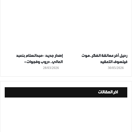
رحيل آخر عمالقة الفكر..موت
إصدار جديد: «عبدالسلام بنعبد
فيلسوف التعقيد
العالي.. دروب وفجوات»
28/03/2026
30/05/2026
اخر المقالات