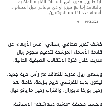
ارتبط ريال مدريد في الساعات القليلة الماضية
بالتعاقد إما مع فيرنر أو دي توماس قبل انضمام 3
أسماء جدد لقائمة المرشحين
0
04/08/2022
كشف تقرير صحافي إسباني، أمس الأربعاء، عن
قائمة الأسماء المرشحة لتدعيم هجوم ريال
مدريد، خلال فترة الانتقالات الصيفية الحالية.
ويسعى ريال مدريد للتعاقد مع رأس حربة جديد،
ليكون بديلا للفرنسي كريم بنزيمة، خاصة بعد
رحيل بورخا مايورال، واقتراب رحيل ماريانو دياز.
وبحسب صحيفة “موندو ديبورتيفو” الإسبانية،