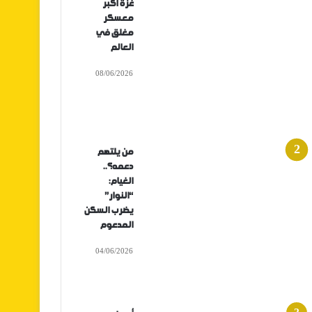
غزة أكبر
معسكر
مغلق في
العالم
08/06/2026
من يلتهم
دعمه؟..
الغيام:
“النوار”
يضرب السكن
المدعوم
04/06/2026