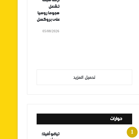
أزمة سبتة
تشعل
هجوما روسيا
على بروكسل
05/08/2026
تحميل المزيد
حوارات
تياغو أفيلا: