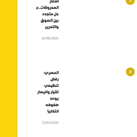
أسعار
المحروقات..ج
دل متجدد
بين السوق
والتحرير
02/06/2026
العسري:
رفض
تنظيمي
للتيار واليسار
يوحد
صفوفه
انتخابيا
25/03/2026