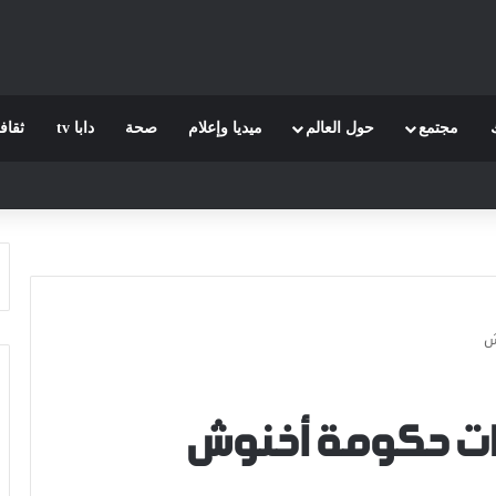
مجتمع
حول العالم
ميديا وإعلام
صحة
دابا tv
ثقاف
ش
زات حكومة أخنوش