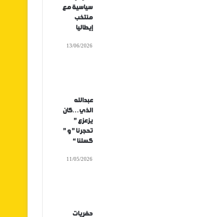
سياسية مع
منتخب
إيطاليا
13/06/2026
عبدالله
الذي…كان
يزعزع ”
تحجرنا ” و ”
كسلنا “
11/05/2026
حفريات