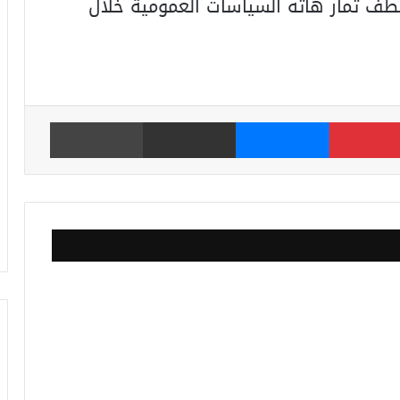
طف ثمار هاته السياسات العمومية خلال
بينتيريست
ماسنجر
مشاركة عبر البريد
طباعة