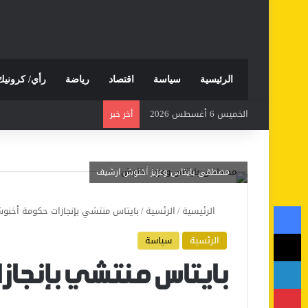
الرئيسية
سياسة
اقتصاد
رياضة
رأي/ كرونيك
الخميس 6 أغسطس 2026
أخر خبر
مصطفى بايتاس وعزيز أخنوش ارشيف
فيسبوك
الرئيسية
/
الرئسية
/
بايتاس منتشي بإنجازات حكومة أخنو
‫X
الرئسية
سياسة
لينكدإن
بايتاس منتشي بإنجا
بينتيريست