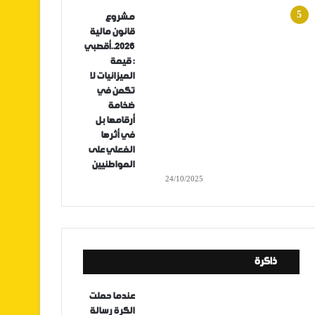
مشروع
قانون مالية
2026..أقصبي
: قيمة
الميزانيات لا
تكمن في
ضخامة
أرقامها بل
في أثرها
الفعلي على
المواطنيين
24/10/2025
ذاكرة
عندما حملت
الكرة رسالة