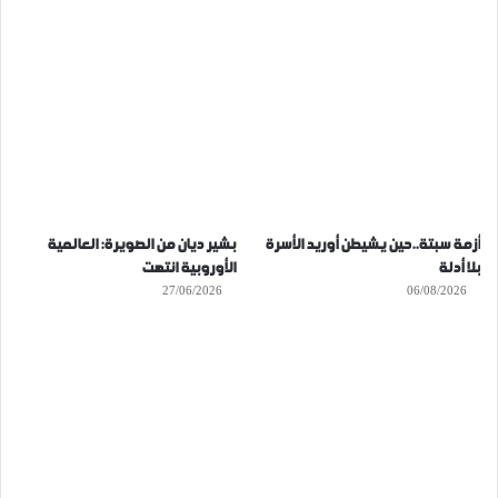
أزمة سبتة..حين يشيطن أوريد الأسرة
بشير ديان من الصويرة: العالمية
بلا أدلة
الأوروبية انتهت
27/06/2026
06/08/2026