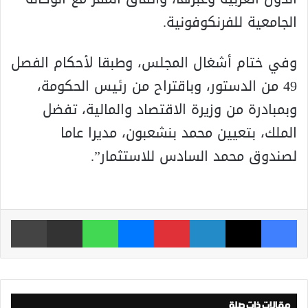
الجامعية للفرنكوفونية.
وفي ختام أشغال المجلس، وطبقا لأحكام الفصل
49 من الدستور، وباقتراح من رئيس الحكومة،
وبمبادرة من وزيرة الاقتصاد والمالية، تفضل
الملك، بتعيين محمد بنشعبون، مديرا عاما
لصندوق محمد السادس للاستثمار”.
فيسبوك
‫X
لينكدإن
بينتيريست
ماسنجر
واتساب
مشاركة عبر البريد
طباعة
مقالات ذات صلة