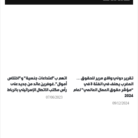
تقرير دولي:واقع مرير للحقوق…
اتهم ب”اعتداءات جنسية” و”اختلاس
المغرب يصنف في الفئة 3 في
أموال”..غوفرين عائد من جديد على
“مؤشر حقوق العمال العالمي” لعام
رأس مكتب الاتصال الإسرائيلي بالرباط
2024
07/06/2023
09/12/2024