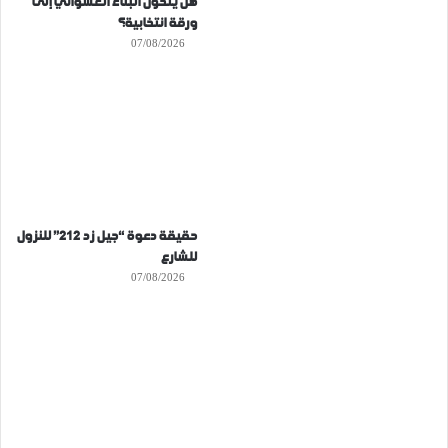
هل يتحول البناء العشوائي إلى
ورقة انتخابية؟
07/08/2026
حقيقة دعوة “جيل زد 212” للنزول
للشارع
07/08/2026