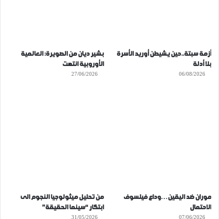
أزمة سبتة..حين يشيطن أوريد الأسرة
بشير ديان من الصويرة: العالمية
بلا أدلة
الأوروبية انتهت
27/06/2026
06/08/2026
موران ضد اليقين…وداع فيلسوف
من تحليل ميثولوجيا النجوم الى
الاحتمال
ابتكار “سينما الحقيقة”
31/05/2026
07/06/2026