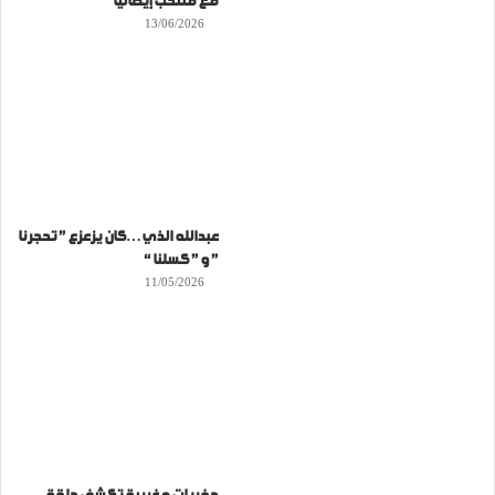
مع منتخب إيطاليا
13/06/2026
عبدالله الذي…كان يزعزع ” تحجرنا
” و ” كسلنا “
11/05/2026