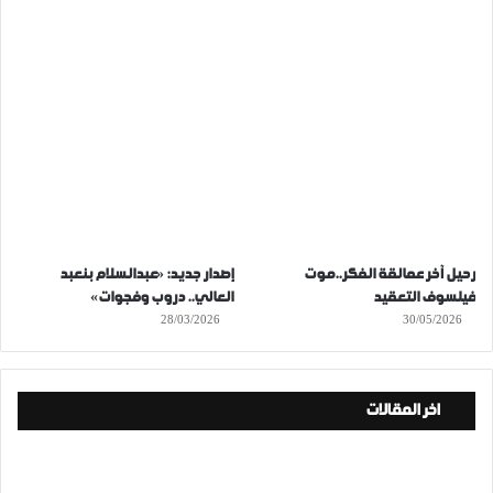
رحيل آخر عمالقة الفكر..موت
إصدار جديد: «عبدالسلام بنعبد
فيلسوف التعقيد
العالي.. دروب وفجوات»
28/03/2026
30/05/2026
اخر المقالات