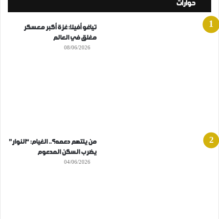
حوارات
تياغو أفيلا: غزة أكبر معسكر
مغلق في العالم
08/06/2026
من يلتهم دعمه؟.. الغيام: “النوار”
يضرب السكن المدعوم
04/06/2026