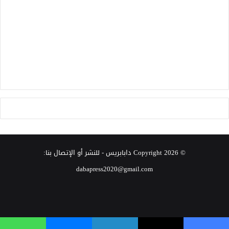
© Copyright 2026
دابابريس
- للنشر أو الإتصال بنا:
dabapress2020@gmail.com
‫X
فيسبوك
انستقرام