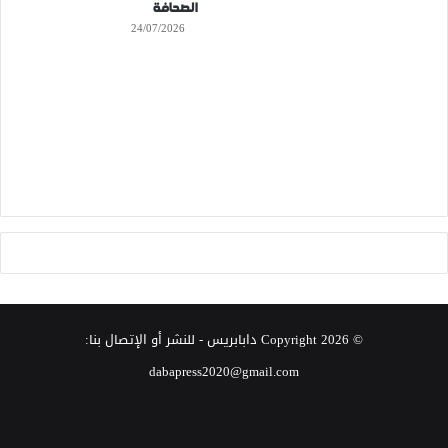
الصحافة
24/07/2026
© Copyright 2026
دابابريس
- للنشر أو الإتصال بنا:
dabapress2020@gmail.com
‫X
فيسبوك
انستقرام