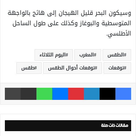
وسيكون البحر قليل الهيجان إلى هائج بالواجهة
المتوسطية والبوغاز وكذلك على طول الساحل
الأطلسي.
الطقس
المغرب
اليوم الثلاثاء
توقعات
توقعات أحوال الطقس
طقس
فيسبوك
‫X
لينكدإن
بينتيريست
ماسنجر
واتساب
مشاركة عبر البريد
طباعة
مقالات ذات صلة