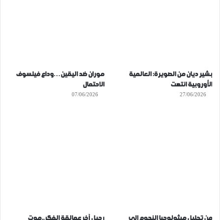
بشير ديان من الصويرة: العالمية
موران ضد اليقين…وداع فيلسوف
الأوروبية انتهت
الاحتمال
07/06/2026
27/06/2026
من تحليل ميثولوجيا النجوم الى
رحيل آخر عمالقة الفكر..موت