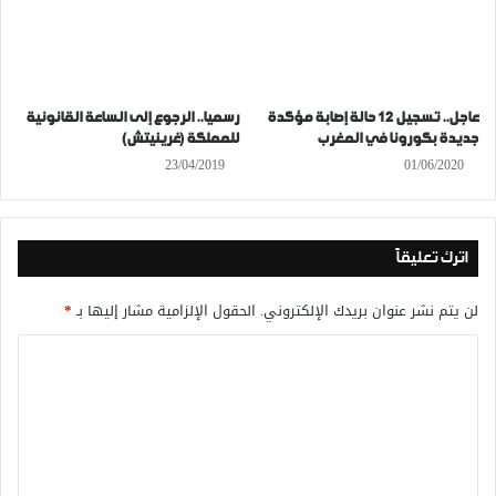
عاجل.. تسجيل 12 حالة إصابة مؤكدة
رسميا.. الرجوع إلى الساعة القانونية
جديدة بكورونا في المغرب
للمملكة (غرينيتش)
23/04/2019
01/06/2020
اترك تعليقاً
لن يتم نشر عنوان بريدك الإلكتروني.
الحقول الإلزامية مشار إليها بـ
*
ا
ل
ت
ع
ل