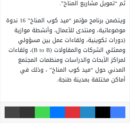
ثم “تمويل مشاريع المناخ”.
ويتضمن برنامج مؤتمر “ميد كوب المناخ” 16 ندوة
موضوعاتية، ومنتدى للأعمال، وأنشطة موازية
(دورات تكوينية، ولقاءات عمل بين مسؤولي
وممثلي الشركات والمقاولات (B to B)، ولقاءات
لمراكز الأبحاث والدراسات ومنظمات المجتمع
المدني حول “ميد كوب المناخ” ، وذلك في
أماكن مختلفة بمدينة طنجة.
فيسبوك
‫X
لينكدإن
بينتيريست
ماسنجر
واتساب
مشاركة عبر البريد
طباعة