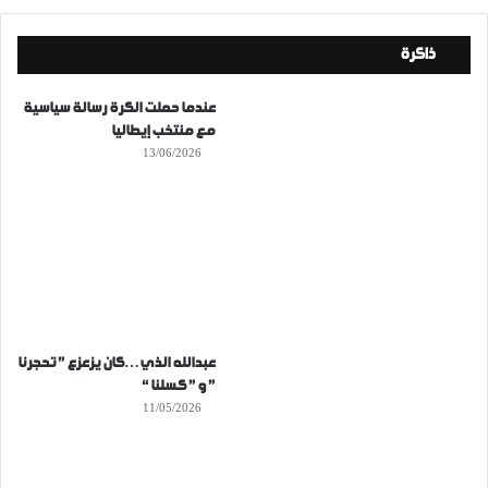
ذاكرة
عندما حملت الكرة رسالة سياسية
مع منتخب إيطاليا
13/06/2026
عبدالله الذي…كان يزعزع ” تحجرنا
” و ” كسلنا “
11/05/2026