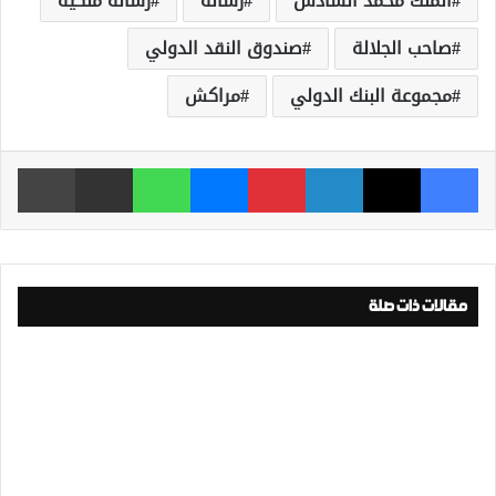
الملك محمد السادس
رسالة
رسالة ملكية
صاحب الجلالة
صندوق النقد الدولي
مجموعة البنك الدولي
مراكش
فيسبوك
‫X
لينكدإن
بينتيريست
ماسنجر
واتساب
مشاركة عبر البريد
طباعة
مقالات ذات صلة