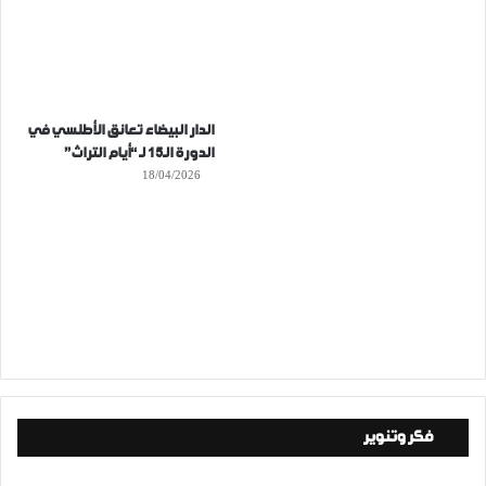
الدار البيضاء تعانق الأطلسي في
الدورة الـ15 لـ “أيام التراث”
18/04/2026
فكر وتنوير