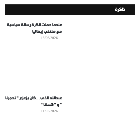
ذاكرة
عندما حملت الكرة رسالة سياسية
مع منتخب إيطاليا
13/06/2026
عبدالله الذي…كان يزعزع ” تحجرنا
” و ” كسلنا “
11/05/2026