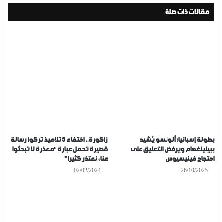
مقالات ذات صلة
بطولة إسبانيا: ألونسو يُشيد
زاكورة.. اختفاء 5 تلاميذ تركوا رسالة
ببيلينغهام ويرفض التعليق على
قصيرة تحمل عبارة “معذرة لا تبحثوا
احتجاج فينيسيوس
عنا، نعتذر كثيرا”
02/02/2024
26/10/2025